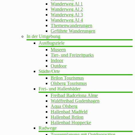
Wanderweg Al 1
Wanderweg Al 2
Wanderweg Al 3
Wanderweg Al 4
Themenwanderungen
Geführte Wanderungen
In der Umgebung
Ausflugsziele
Museen
Tier- und Freizeitparks
Indoor
Outdoor
Städte/Orte
Brilon Tourismus
Olsberg Tourismus
Frei- und Hallenbäder
Freibad Badcelona Alme
Waldfreibad Gudenhagen
Aqua Olsberg
Hallenbad Madfeld
Hallenbad Brilon
Hallenbad Hoppecke
Radwege
Tourenplanung mit Outdooractive