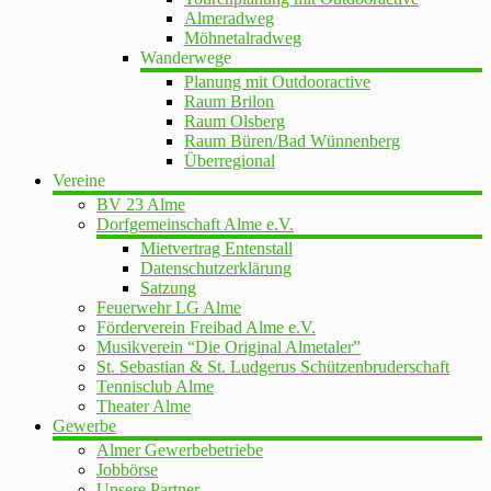
Almeradweg
Möhnetalradweg
Wanderwege
Planung mit Outdooractive
Raum Brilon
Raum Olsberg
Raum Büren/Bad Wünnenberg
Überregional
Vereine
BV 23 Alme
Dorfgemeinschaft Alme e.V.
Mietvertrag Entenstall
Datenschutzerklärung
Satzung
Feuerwehr LG Alme
Förderverein Freibad Alme e.V.
Musikverein “Die Original Almetaler”
St. Sebastian & St. Ludgerus Schützenbruderschaft
Tennisclub Alme
Theater Alme
Gewerbe
Almer Gewerbebetriebe
Jobbörse
Unsere Partner