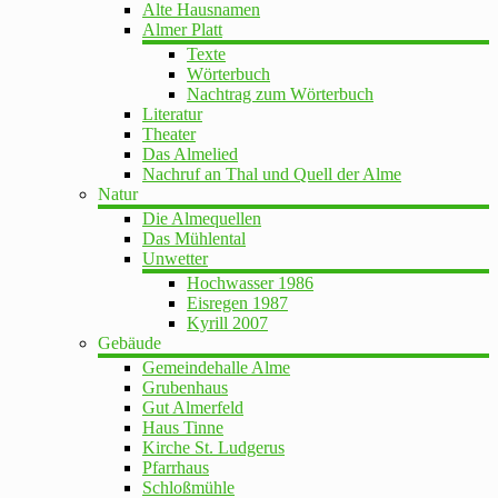
Alte Hausnamen
Almer Platt
Texte
Wörterbuch
Nachtrag zum Wörterbuch
Literatur
Theater
Das Almelied
Nachruf an Thal und Quell der Alme
Natur
Die Almequellen
Das Mühlental
Unwetter
Hochwasser 1986
Eisregen 1987
Kyrill 2007
Gebäude
Gemeindehalle Alme
Grubenhaus
Gut Almerfeld
Haus Tinne
Kirche St. Ludgerus
Pfarrhaus
Schloßmühle