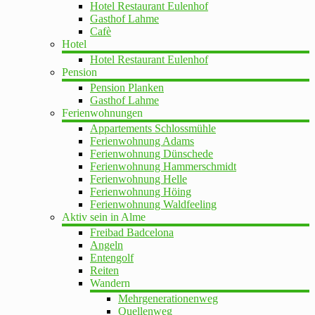
Hotel Restaurant Eulenhof
Gasthof Lahme
Cafè
Hotel
Hotel Restaurant Eulenhof
Pension
Pension Planken
Gasthof Lahme
Ferienwohnungen
Appartements Schlossmühle
Ferienwohnung Adams
Ferienwohnung Dünschede
Ferienwohnung Hammerschmidt
Ferienwohnung Helle
Ferienwohnung Höing
Ferienwohnung Waldfeeling
Aktiv sein in Alme
Freibad Badcelona
Angeln
Entengolf
Reiten
Wandern
Mehrgenerationenweg
Quellenweg