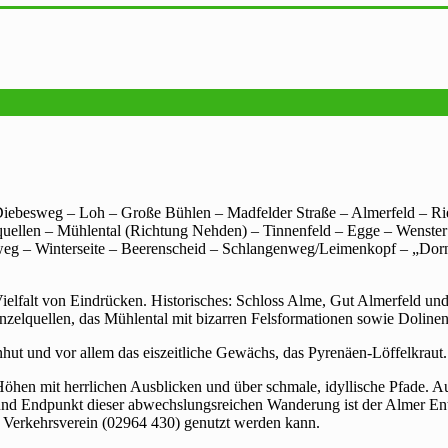
Diebesweg – Loh – Große Bühlen – Madfelder Straße – Almerfeld – R
ellen – Mühlental (Richtung Nehden) – Tinnenfeld – Egge – Wenster
serweg – Winterseite – Beerenscheid – Schlangenweg/Leimenkopf – „Do
ielfalt von Eindrücken. Historisches: Schloss Alme, Gut Almerfeld un
inzelquellen, das Mühlental mit bizarren Felsformationen sowie Doline
nhut und vor allem das eiszeitliche Gewächs, das Pyrenäen-Löffelkraut.
öhen mit herrlichen Ausblicken und über schmale, idyllische Pfade. A
nd Endpunkt dieser abwechslungsreichen Wanderung ist der Almer Ente
 Verkehrsverein (02964 430) genutzt werden kann.