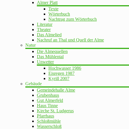
Almer Platt
Texte
Wörterbuch
Nachtrag zum Wörterbuch
Literatur
Theater
Das Almelied
Nachruf an Thal und Quell der Alme
Natur
Die Almequellen
Das Mühlental
Unwetter
Hochwasser 1986
Eisregen 1987
Kyrill 2007
Gebäude
Gemeindehalle Alme
Grubenhaus
Gut Almerfeld
Haus Tinne
Kirche St. Ludgerus
Pfarrhaus
Schloßmühle
Wasserschloß