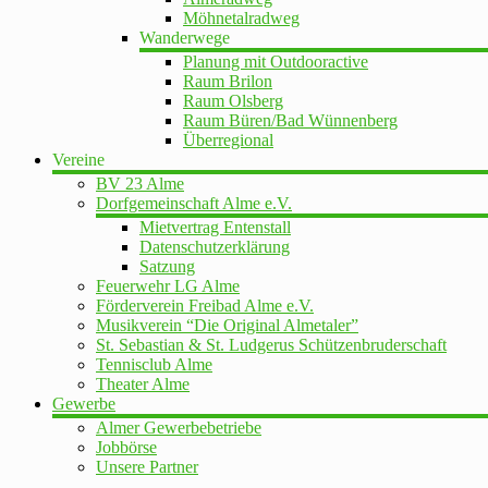
Möhnetalradweg
Wanderwege
Planung mit Outdooractive
Raum Brilon
Raum Olsberg
Raum Büren/Bad Wünnenberg
Überregional
Vereine
BV 23 Alme
Dorfgemeinschaft Alme e.V.
Mietvertrag Entenstall
Datenschutzerklärung
Satzung
Feuerwehr LG Alme
Förderverein Freibad Alme e.V.
Musikverein “Die Original Almetaler”
St. Sebastian & St. Ludgerus Schützenbruderschaft
Tennisclub Alme
Theater Alme
Gewerbe
Almer Gewerbebetriebe
Jobbörse
Unsere Partner