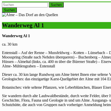
Suchen
Wanderweg Al 1
Wanderweg Al 1
ca. 30 km
Entenstall – Auf der Renne – Mussfeldweg – Kotten – Lünsebach – 
Moosspring (Straße nach Nehden überqueren) – Buchenberg – Almequ
Hüssen – Almeltal (links, ca. 400 m über die Bürener Straße) – Ei
Alme- Mühlengraben – Entenstall
Dieser ca. 30 km lange Rundweg um Alme bietet Ihnen eine seltene V
Geologisches: das einzigartige Karst-Quellgebiet der Alme mit 104 E
Botanisches: viele seltene Pflanzen, wie Leberblümchen, Blauer Eise
Sie wandern durch alte Laubwaldbestände, durch weite Felder, über H
Geschichte, Flora, Fauna und Geologie in und um Alme. Ausgangs- u
Schutzhütte, die auch von Gruppen nach vorheriger Anmeldung beim