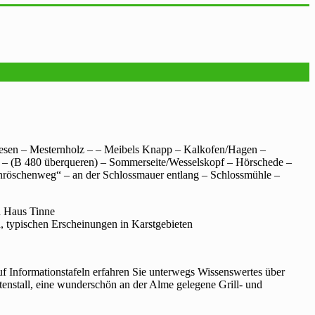
iesen – Mesternholz – – Meibels Knapp – Kalkofen/Hagen –
 – (B 480 überqueren) – Sommerseite/Wesselskopf – Hörschede –
rnröschenweg“ – an der Schlossmauer entlang – Schlossmühle –
d Haus Tinne
n, typischen Erscheinungen in Karstgebieten
uf Informationstafeln erfahren Sie unterwegs Wissenswertes über
nstall, eine wunderschön an der Alme gelegene Grill- und