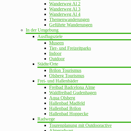
Wanderweg Al 2
Wanderweg Al 3
Wanderweg Al 4
Themenwanderungen
Geführte Wanderungen
In der Umgebung
Ausflugsziele
Museen
Tier- und Freizeitparks
Indoor
Outdoor
Städte/Orte
Brilon Tourismus
Olsberg Tourismus
Frei- und Hallenbäder
Freibad Badcelona Alme
Waldfreibad Gudenhagen
Aqua Olsberg
Hallenbad Madfeld
Hallenbad Brilon
Hallenbad Hoppecke
Radwege
Tourenplanung mit Outdooractive
Almeradweg