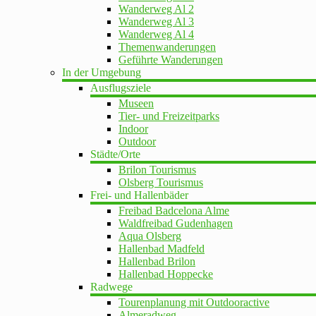
Wanderweg Al 2
Wanderweg Al 3
Wanderweg Al 4
Themenwanderungen
Geführte Wanderungen
In der Umgebung
Ausflugsziele
Museen
Tier- und Freizeitparks
Indoor
Outdoor
Städte/Orte
Brilon Tourismus
Olsberg Tourismus
Frei- und Hallenbäder
Freibad Badcelona Alme
Waldfreibad Gudenhagen
Aqua Olsberg
Hallenbad Madfeld
Hallenbad Brilon
Hallenbad Hoppecke
Radwege
Tourenplanung mit Outdooractive
Almeradweg