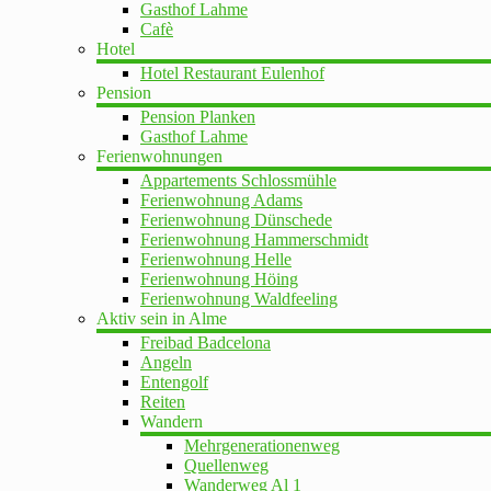
Gasthof Lahme
Cafè
Hotel
Hotel Restaurant Eulenhof
Pension
Pension Planken
Gasthof Lahme
Ferienwohnungen
Appartements Schlossmühle
Ferienwohnung Adams
Ferienwohnung Dünschede
Ferienwohnung Hammerschmidt
Ferienwohnung Helle
Ferienwohnung Höing
Ferienwohnung Waldfeeling
Aktiv sein in Alme
Freibad Badcelona
Angeln
Entengolf
Reiten
Wandern
Mehrgenerationenweg
Quellenweg
Wanderweg Al 1