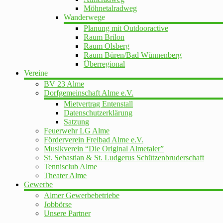
Möhnetalradweg
Wanderwege
Planung mit Outdooractive
Raum Brilon
Raum Olsberg
Raum Büren/Bad Wünnenberg
Überregional
Vereine
BV 23 Alme
Dorfgemeinschaft Alme e.V.
Mietvertrag Entenstall
Datenschutzerklärung
Satzung
Feuerwehr LG Alme
Förderverein Freibad Alme e.V.
Musikverein “Die Original Almetaler”
St. Sebastian & St. Ludgerus Schützenbruderschaft
Tennisclub Alme
Theater Alme
Gewerbe
Almer Gewerbebetriebe
Jobbörse
Unsere Partner