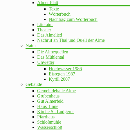
Almer Platt
Texte
Wörterbuch
Nachtrag zum Wörterbuch
Literatur
Theater
Das Almelied
Nachruf an Thal und Quell der Alme
Natur
Die Almequellen
Das Mühlental
Unwetter
Hochwasser 1986
Eisregen 1987
Kyrill 2007
Gebäude
Gemeindehalle Alme
Grubenhaus
Gut Almerfeld
Haus Tinne
Kirche St. Ludgerus
Pfarrhaus
Schloßmühle
Wasserschloß