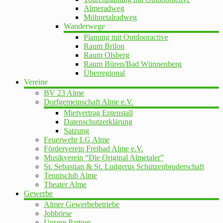
Almeradweg
Möhnetalradweg
Wanderwege
Planung mit Outdooractive
Raum Brilon
Raum Olsberg
Raum Büren/Bad Wünnenberg
Überregional
Vereine
BV 23 Alme
Dorfgemeinschaft Alme e.V.
Mietvertrag Entenstall
Datenschutzerklärung
Satzung
Feuerwehr LG Alme
Förderverein Freibad Alme e.V.
Musikverein “Die Original Almetaler”
St. Sebastian & St. Ludgerus Schützenbruderschaft
Tennisclub Alme
Theater Alme
Gewerbe
Almer Gewerbebetriebe
Jobbörse
Unsere Partner