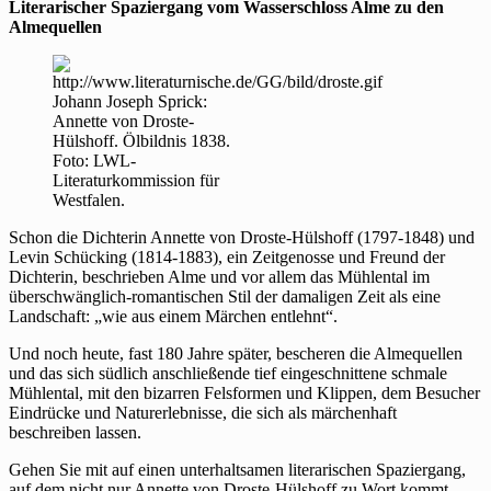
Literarischer Spaziergang vom Wasserschloss Alme zu den
Almequellen
Johann Joseph Sprick:
Annette von Droste-
Hülshoff. Ölbildnis 1838.
Foto: LWL-
Literaturkommission für
Westfalen.
Schon die Dichterin Annette von Droste-Hülshoff (1797-1848) und
Levin Schücking (1814-1883), ein Zeitgenosse und Freund der
Dichterin, beschrieben Alme und vor allem das Mühlental im
überschwänglich-romantischen Stil der damaligen Zeit als eine
Landschaft: „wie aus einem Märchen entlehnt“.
Und noch heute, fast 180 Jahre später, bescheren die Almequellen
und das sich südlich anschließende tief eingeschnittene schmale
Mühlental, mit den bizarren Felsformen und Klippen, dem Besucher
Eindrücke und Naturerlebnisse, die sich als märchenhaft
beschreiben lassen.
Gehen Sie mit auf einen unterhaltsamen literarischen Spaziergang,
auf dem nicht nur Annette von Droste-Hülshoff zu Wort kommt.