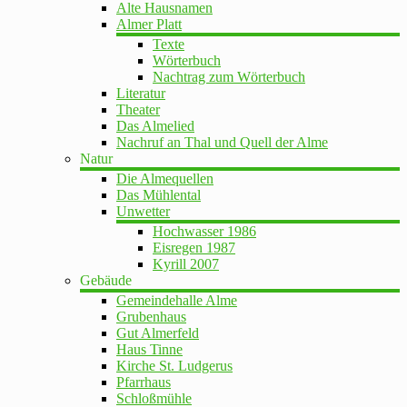
Alte Hausnamen
Almer Platt
Texte
Wörterbuch
Nachtrag zum Wörterbuch
Literatur
Theater
Das Almelied
Nachruf an Thal und Quell der Alme
Natur
Die Almequellen
Das Mühlental
Unwetter
Hochwasser 1986
Eisregen 1987
Kyrill 2007
Gebäude
Gemeindehalle Alme
Grubenhaus
Gut Almerfeld
Haus Tinne
Kirche St. Ludgerus
Pfarrhaus
Schloßmühle