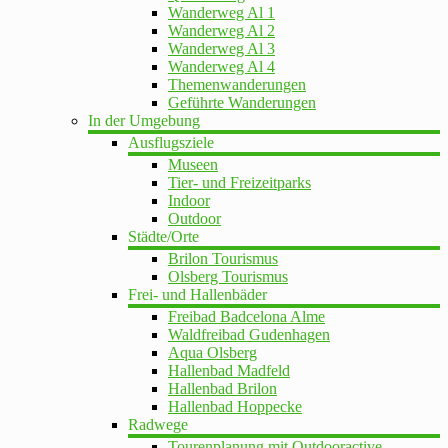
Wanderweg Al 1
Wanderweg Al 2
Wanderweg Al 3
Wanderweg Al 4
Themenwanderungen
Geführte Wanderungen
In der Umgebung
Ausflugsziele
Museen
Tier- und Freizeitparks
Indoor
Outdoor
Städte/Orte
Brilon Tourismus
Olsberg Tourismus
Frei- und Hallenbäder
Freibad Badcelona Alme
Waldfreibad Gudenhagen
Aqua Olsberg
Hallenbad Madfeld
Hallenbad Brilon
Hallenbad Hoppecke
Radwege
Tourenplanung mit Outdooractive