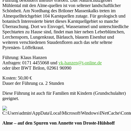
Führung besonders intensiv erleben. Das Naturschutzgebiet
Mühlental mit den Alme-quellen ist von seltener landschaftlicher
Schönheit. Am Nordhang des Briloner Massenkalks treten im
Almequellteichgebiet 104 Karstquellen zutage. Für geologisch und
botanisch Interessierte bietet dieses Karstquellgebiet so manche
Überraschung. Dort wo Eisvogel, Wasseramsel und unterschiedliche
Spechtarten zu Hause sind, findet man hier neben Leberblümchen,
Lerchensporn, Lungenkraut, Bärlauch, blauem Eisenhut und
weiteren verschiedenen Staudenfloren auch das sehr seltene
Pyrenäen- Löffelkraut.
Führung: Klaus Hanzen
Anfragen: 0171 4455068 und
vk-hanzen@t-online.de
oder über BWT Brilon, 02961 96990
Kosten: 50,00 €
Dauer der Führung ca. 2 Stunden
Diese Führung ist auch für Familien mit Kindern (Grundschulalter)
geeignet.
Alme – auf den Spuren von Annette von Droste-Hülshoff