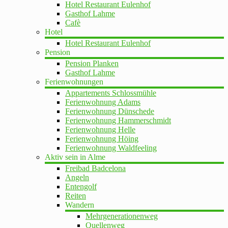
Hotel Restaurant Eulenhof
Gasthof Lahme
Cafè
Hotel
Hotel Restaurant Eulenhof
Pension
Pension Planken
Gasthof Lahme
Ferienwohnungen
Appartements Schlossmühle
Ferienwohnung Adams
Ferienwohnung Dünschede
Ferienwohnung Hammerschmidt
Ferienwohnung Helle
Ferienwohnung Höing
Ferienwohnung Waldfeeling
Aktiv sein in Alme
Freibad Badcelona
Angeln
Entengolf
Reiten
Wandern
Mehrgenerationenweg
Quellenweg