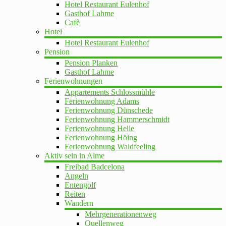
Hotel Restaurant Eulenhof
Gasthof Lahme
Cafè
Hotel
Hotel Restaurant Eulenhof
Pension
Pension Planken
Gasthof Lahme
Ferienwohnungen
Appartements Schlossmühle
Ferienwohnung Adams
Ferienwohnung Dünschede
Ferienwohnung Hammerschmidt
Ferienwohnung Helle
Ferienwohnung Höing
Ferienwohnung Waldfeeling
Aktiv sein in Alme
Freibad Badcelona
Angeln
Entengolf
Reiten
Wandern
Mehrgenerationenweg
Quellenweg