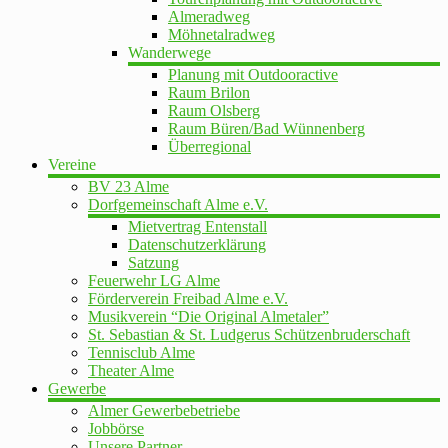
Almeradweg
Möhnetalradweg
Wanderwege
Planung mit Outdooractive
Raum Brilon
Raum Olsberg
Raum Büren/Bad Wünnenberg
Überregional
Vereine
BV 23 Alme
Dorfgemeinschaft Alme e.V.
Mietvertrag Entenstall
Datenschutzerklärung
Satzung
Feuerwehr LG Alme
Förderverein Freibad Alme e.V.
Musikverein “Die Original Almetaler”
St. Sebastian & St. Ludgerus Schützenbruderschaft
Tennisclub Alme
Theater Alme
Gewerbe
Almer Gewerbebetriebe
Jobbörse
Unsere Partner