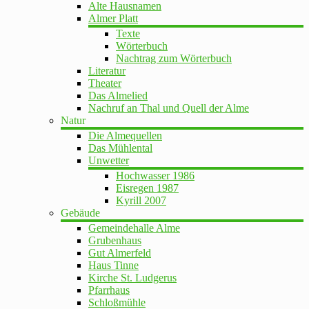
Alte Hausnamen
Almer Platt
Texte
Wörterbuch
Nachtrag zum Wörterbuch
Literatur
Theater
Das Almelied
Nachruf an Thal und Quell der Alme
Natur
Die Almequellen
Das Mühlental
Unwetter
Hochwasser 1986
Eisregen 1987
Kyrill 2007
Gebäude
Gemeindehalle Alme
Grubenhaus
Gut Almerfeld
Haus Tinne
Kirche St. Ludgerus
Pfarrhaus
Schloßmühle