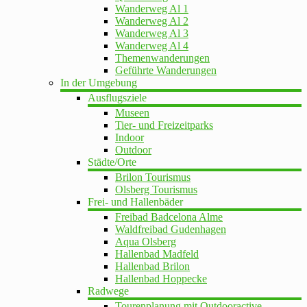
Wanderweg Al 1
Wanderweg Al 2
Wanderweg Al 3
Wanderweg Al 4
Themenwanderungen
Geführte Wanderungen
In der Umgebung
Ausflugsziele
Museen
Tier- und Freizeitparks
Indoor
Outdoor
Städte/Orte
Brilon Tourismus
Olsberg Tourismus
Frei- und Hallenbäder
Freibad Badcelona Alme
Waldfreibad Gudenhagen
Aqua Olsberg
Hallenbad Madfeld
Hallenbad Brilon
Hallenbad Hoppecke
Radwege
Tourenplanung mit Outdooractive