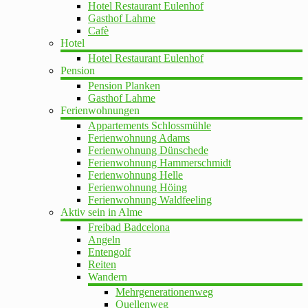
Hotel Restaurant Eulenhof
Gasthof Lahme
Cafè
Hotel
Hotel Restaurant Eulenhof
Pension
Pension Planken
Gasthof Lahme
Ferienwohnungen
Appartements Schlossmühle
Ferienwohnung Adams
Ferienwohnung Dünschede
Ferienwohnung Hammerschmidt
Ferienwohnung Helle
Ferienwohnung Höing
Ferienwohnung Waldfeeling
Aktiv sein in Alme
Freibad Badcelona
Angeln
Entengolf
Reiten
Wandern
Mehrgenerationenweg
Quellenweg