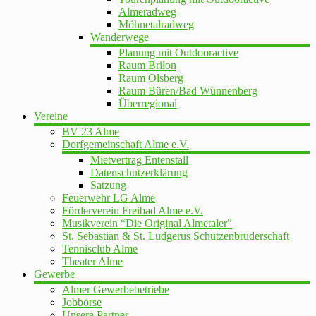
Almeradweg
Möhnetalradweg
Wanderwege
Planung mit Outdooractive
Raum Brilon
Raum Olsberg
Raum Büren/Bad Wünnenberg
Überregional
Vereine
BV 23 Alme
Dorfgemeinschaft Alme e.V.
Mietvertrag Entenstall
Datenschutzerklärung
Satzung
Feuerwehr LG Alme
Förderverein Freibad Alme e.V.
Musikverein “Die Original Almetaler”
St. Sebastian & St. Ludgerus Schützenbruderschaft
Tennisclub Alme
Theater Alme
Gewerbe
Almer Gewerbebetriebe
Jobbörse
Unsere Partner