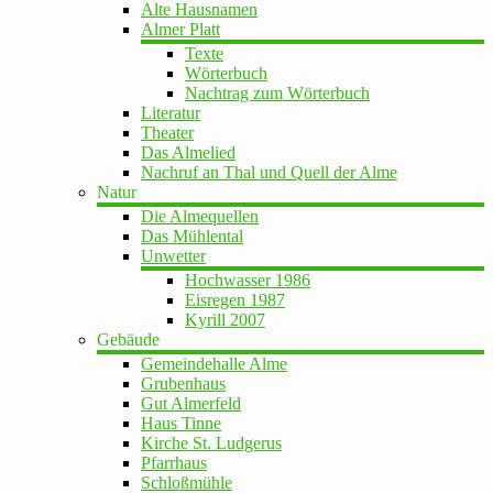
Alte Hausnamen
Almer Platt
Texte
Wörterbuch
Nachtrag zum Wörterbuch
Literatur
Theater
Das Almelied
Nachruf an Thal und Quell der Alme
Natur
Die Almequellen
Das Mühlental
Unwetter
Hochwasser 1986
Eisregen 1987
Kyrill 2007
Gebäude
Gemeindehalle Alme
Grubenhaus
Gut Almerfeld
Haus Tinne
Kirche St. Ludgerus
Pfarrhaus
Schloßmühle