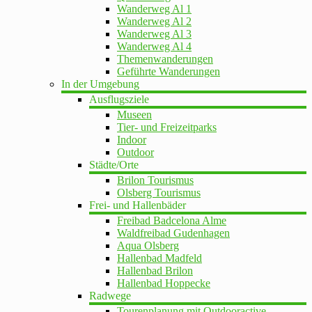
Wanderweg Al 1
Wanderweg Al 2
Wanderweg Al 3
Wanderweg Al 4
Themenwanderungen
Geführte Wanderungen
In der Umgebung
Ausflugsziele
Museen
Tier- und Freizeitparks
Indoor
Outdoor
Städte/Orte
Brilon Tourismus
Olsberg Tourismus
Frei- und Hallenbäder
Freibad Badcelona Alme
Waldfreibad Gudenhagen
Aqua Olsberg
Hallenbad Madfeld
Hallenbad Brilon
Hallenbad Hoppecke
Radwege
Tourenplanung mit Outdooractive