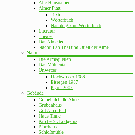
Alte Hausnamen
Almer Platt
Texte
Wörterbuch
Nachtrag zum Wörterbuch
Literatur
Theater
Das Almelied
Nachruf an Thal und Quell der Alme
Natur
Die Almequellen
Das Mühlental
Unwetter
Hochwasser 1986
Eisregen 1987
Kyrill 2007
Gebäude
Gemeindehalle Alme
Grubenhaus
Gut Almerfeld
Haus Tinne
Kirche St. Ludgerus
Pfarrhaus
Schloßmühle