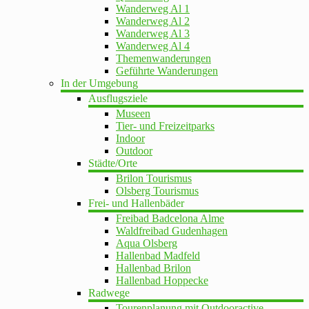
Wanderweg Al 1
Wanderweg Al 2
Wanderweg Al 3
Wanderweg Al 4
Themenwanderungen
Geführte Wanderungen
In der Umgebung
Ausflugsziele
Museen
Tier- und Freizeitparks
Indoor
Outdoor
Städte/Orte
Brilon Tourismus
Olsberg Tourismus
Frei- und Hallenbäder
Freibad Badcelona Alme
Waldfreibad Gudenhagen
Aqua Olsberg
Hallenbad Madfeld
Hallenbad Brilon
Hallenbad Hoppecke
Radwege
Tourenplanung mit Outdooractive