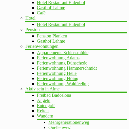
Hotel Restaurant Eulenhof
Gasthof Lahme
Cafè
Hotel
Hotel Restaurant Eulenhof
Pension
Pension Planken
Gasthof Lahme
Ferienwohnungen
Appartements Schlossmühle
Ferienwohnung Adams
Ferienwohnung Dünschede
Ferienwohnung Hammerschmidt
Ferienwohnung Helle
Ferienwohnung Höing
Ferienwohnung Waldfeeling
Aktiv sein in Alme
Freibad Badcelona
Angeln
Entengolf
Reiten
Wandern
Mehrgenerationenweg
Quellenweg