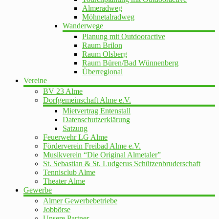
Almeradweg
Möhnetalradweg
Wanderwege
Planung mit Outdooractive
Raum Brilon
Raum Olsberg
Raum Büren/Bad Wünnenberg
Überregional
Vereine
BV 23 Alme
Dorfgemeinschaft Alme e.V.
Mietvertrag Entenstall
Datenschutzerklärung
Satzung
Feuerwehr LG Alme
Förderverein Freibad Alme e.V.
Musikverein “Die Original Almetaler”
St. Sebastian & St. Ludgerus Schützenbruderschaft
Tennisclub Alme
Theater Alme
Gewerbe
Almer Gewerbebetriebe
Jobbörse
Unsere Partner