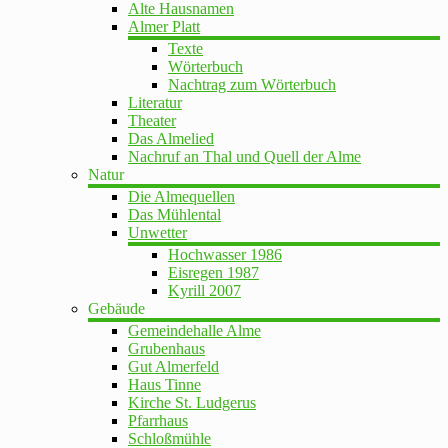
Alte Hausnamen
Almer Platt
Texte
Wörterbuch
Nachtrag zum Wörterbuch
Literatur
Theater
Das Almelied
Nachruf an Thal und Quell der Alme
Natur
Die Almequellen
Das Mühlental
Unwetter
Hochwasser 1986
Eisregen 1987
Kyrill 2007
Gebäude
Gemeindehalle Alme
Grubenhaus
Gut Almerfeld
Haus Tinne
Kirche St. Ludgerus
Pfarrhaus
Schloßmühle