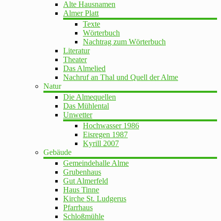
Alte Hausnamen
Almer Platt
Texte
Wörterbuch
Nachtrag zum Wörterbuch
Literatur
Theater
Das Almelied
Nachruf an Thal und Quell der Alme
Natur
Die Almequellen
Das Mühlental
Unwetter
Hochwasser 1986
Eisregen 1987
Kyrill 2007
Gebäude
Gemeindehalle Alme
Grubenhaus
Gut Almerfeld
Haus Tinne
Kirche St. Ludgerus
Pfarrhaus
Schloßmühle