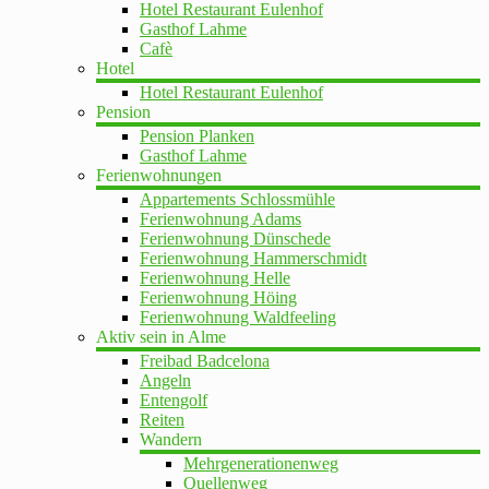
Hotel Restaurant Eulenhof
Gasthof Lahme
Cafè
Hotel
Hotel Restaurant Eulenhof
Pension
Pension Planken
Gasthof Lahme
Ferienwohnungen
Appartements Schlossmühle
Ferienwohnung Adams
Ferienwohnung Dünschede
Ferienwohnung Hammerschmidt
Ferienwohnung Helle
Ferienwohnung Höing
Ferienwohnung Waldfeeling
Aktiv sein in Alme
Freibad Badcelona
Angeln
Entengolf
Reiten
Wandern
Mehrgenerationenweg
Quellenweg