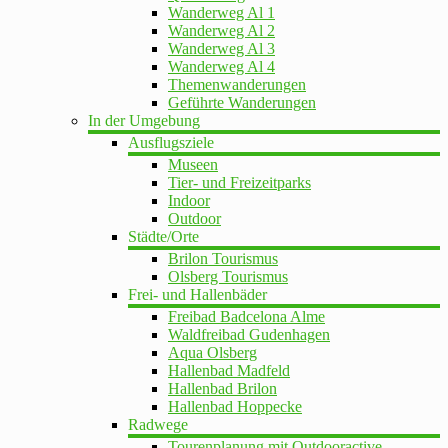
Wanderweg Al 1
Wanderweg Al 2
Wanderweg Al 3
Wanderweg Al 4
Themenwanderungen
Geführte Wanderungen
In der Umgebung
Ausflugsziele
Museen
Tier- und Freizeitparks
Indoor
Outdoor
Städte/Orte
Brilon Tourismus
Olsberg Tourismus
Frei- und Hallenbäder
Freibad Badcelona Alme
Waldfreibad Gudenhagen
Aqua Olsberg
Hallenbad Madfeld
Hallenbad Brilon
Hallenbad Hoppecke
Radwege
Tourenplanung mit Outdooractive