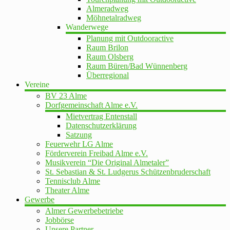
Almeradweg
Möhnetalradweg
Wanderwege
Planung mit Outdooractive
Raum Brilon
Raum Olsberg
Raum Büren/Bad Wünnenberg
Überregional
Vereine
BV 23 Alme
Dorfgemeinschaft Alme e.V.
Mietvertrag Entenstall
Datenschutzerklärung
Satzung
Feuerwehr LG Alme
Förderverein Freibad Alme e.V.
Musikverein “Die Original Almetaler”
St. Sebastian & St. Ludgerus Schützenbruderschaft
Tennisclub Alme
Theater Alme
Gewerbe
Almer Gewerbebetriebe
Jobbörse
Unsere Partner