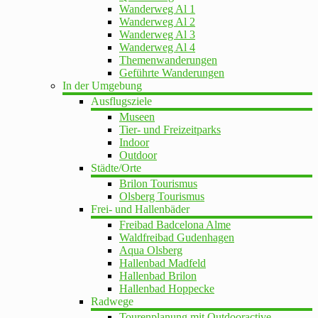
Wanderweg Al 1
Wanderweg Al 2
Wanderweg Al 3
Wanderweg Al 4
Themenwanderungen
Geführte Wanderungen
In der Umgebung
Ausflugsziele
Museen
Tier- und Freizeitparks
Indoor
Outdoor
Städte/Orte
Brilon Tourismus
Olsberg Tourismus
Frei- und Hallenbäder
Freibad Badcelona Alme
Waldfreibad Gudenhagen
Aqua Olsberg
Hallenbad Madfeld
Hallenbad Brilon
Hallenbad Hoppecke
Radwege
Tourenplanung mit Outdooractive