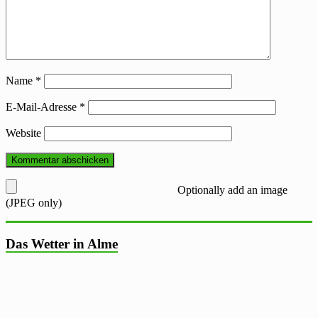
Name
*
E-Mail-Adresse
*
Website
Optionally add an image
(JPEG only)
Das Wetter in Alme