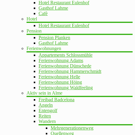
Hotel Restaurant Eulenhof
Gasthof Lahme
Cafè
Hotel
Hotel Restaurant Eulenhof
Pension
Pension Planken
Gasthof Lahme
Ferienwohnungen
Appartements Schlossmühle
Ferienwohnung Adams
Ferienwohnung Dünschede
Ferienwohnung Hammerschmidt
Ferienwohnung Helle
Ferienwohnung Höing
Ferienwohnung Waldfeeling
Aktiv sein in Alme
Freibad Badcelona
Angeln
Entengolf
Reiten
Wandern
Mehrgenerationenweg
Quellenweg