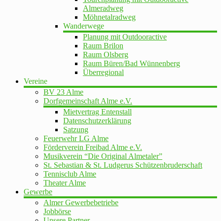
Almeradweg
Möhnetalradweg
Wanderwege
Planung mit Outdooractive
Raum Brilon
Raum Olsberg
Raum Büren/Bad Wünnenberg
Überregional
Vereine
BV 23 Alme
Dorfgemeinschaft Alme e.V.
Mietvertrag Entenstall
Datenschutzerklärung
Satzung
Feuerwehr LG Alme
Förderverein Freibad Alme e.V.
Musikverein “Die Original Almetaler”
St. Sebastian & St. Ludgerus Schützenbruderschaft
Tennisclub Alme
Theater Alme
Gewerbe
Almer Gewerbebetriebe
Jobbörse
Unsere Partner