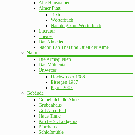
Alte Hausnamen
Almer Platt
Texte
Wörterbuch
Nachtrag zum Wörterbuch
Literatur
Theater
Das Almelied
Nachruf an Thal und Quell der Alme
Natur
Die Almequellen
Das Mühlental
Unwetter
Hochwasser 1986
Eisregen 1987
Kyrill 2007
Gebäude
Gemeindehalle Alme
Grubenhaus
Gut Almerfeld
Haus Tinne
Kirche St. Ludgerus
Pfarrhaus
Schloßmühle