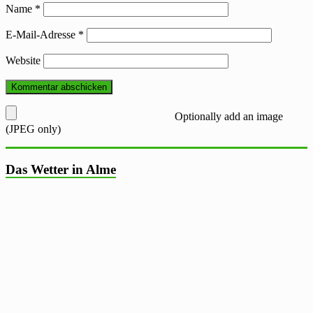
Name
*
E-Mail-Adresse
*
Website
Optionally add an image
(JPEG only)
Das Wetter in Alme