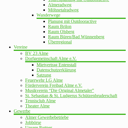
Almeradweg
Möhnetalradweg
Wanderwege
Planung mit Outdooractive
Raum Brilon
Raum Olsberg
Raum Büren/Bad Wünnenberg
Überregional
Vereine
BV 23 Alme
Dorfgemeinschaft Alme e.V.
Mietvertrag Entenstall
Datenschutzerklärung
Satzung
Feuerwehr LG Alme
Förderverein Freibad Alme e.V.
Musikverein “Die Original Almetaler”
St. Sebastian & St. Ludgerus Schützenbruderschaft
Tennisclub Alme
Theater Alme
Gewerbe
Almer Gewerbebetriebe
Jobbörse
Unsere Partner