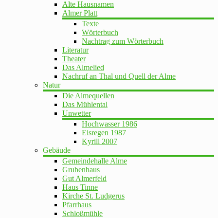
Alte Hausnamen
Almer Platt
Texte
Wörterbuch
Nachtrag zum Wörterbuch
Literatur
Theater
Das Almelied
Nachruf an Thal und Quell der Alme
Natur
Die Almequellen
Das Mühlental
Unwetter
Hochwasser 1986
Eisregen 1987
Kyrill 2007
Gebäude
Gemeindehalle Alme
Grubenhaus
Gut Almerfeld
Haus Tinne
Kirche St. Ludgerus
Pfarrhaus
Schloßmühle