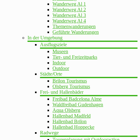
Wanderweg Al 1
Wanderweg Al 2
Wanderweg Al 3
Wanderweg Al 4
Themenwanderungen
Geführte Wanderungen
In der Umgebung
Ausflugsziele
Museen
Tier- und Freizeitparks
Indoor
Outdoor
Städte/Orte
Brilon Tourismus
Olsberg Tourismus
Frei- und Hallenbäder
Freibad Badcelona Alme
Waldfreibad Gudenhagen
Aqua Olsberg
Hallenbad Madfeld
Hallenbad Brilon
Hallenbad Hoppecke
Radwege
Tourenplanung mit Outdooractive