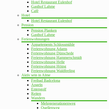
Hotel Restaurant Eulenhof
Gasthof Lahme
Cafè
Hotel
Hotel Restaurant Eulenhof
Pension
Pension Planken
Gasthof Lahme
Ferienwohnungen
Appartements Schlossmühle
Ferienwohnung Adams
Ferienwohnung Dünschede
Ferienwohnung Hammerschmidt
Ferienwohnung Helle
Ferienwohnung Höing
Ferienwohnung Waldfeeling
Aktiv sein in Alme
Freibad Badcelona
Angeln
Entengolf
Reiten
Wandern
Mehrgenerationenweg
Quellenweg