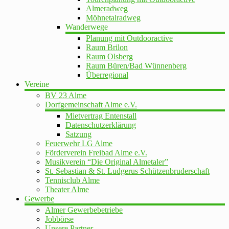
Almeradweg
Möhnetalradweg
Wanderwege
Planung mit Outdooractive
Raum Brilon
Raum Olsberg
Raum Büren/Bad Wünnenberg
Überregional
Vereine
BV 23 Alme
Dorfgemeinschaft Alme e.V.
Mietvertrag Entenstall
Datenschutzerklärung
Satzung
Feuerwehr LG Alme
Förderverein Freibad Alme e.V.
Musikverein “Die Original Almetaler”
St. Sebastian & St. Ludgerus Schützenbruderschaft
Tennisclub Alme
Theater Alme
Gewerbe
Almer Gewerbebetriebe
Jobbörse
Unsere Partner