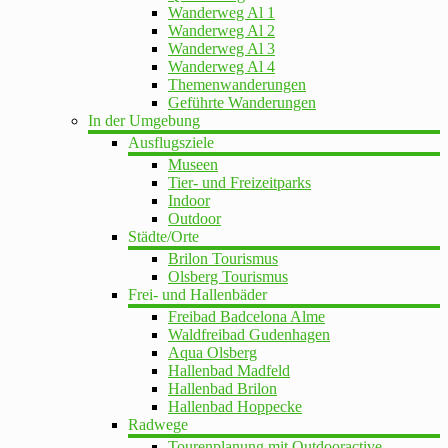
Wanderweg Al 1
Wanderweg Al 2
Wanderweg Al 3
Wanderweg Al 4
Themenwanderungen
Geführte Wanderungen
In der Umgebung
Ausflugsziele
Museen
Tier- und Freizeitparks
Indoor
Outdoor
Städte/Orte
Brilon Tourismus
Olsberg Tourismus
Frei- und Hallenbäder
Freibad Badcelona Alme
Waldfreibad Gudenhagen
Aqua Olsberg
Hallenbad Madfeld
Hallenbad Brilon
Hallenbad Hoppecke
Radwege
Tourenplanung mit Outdooractive