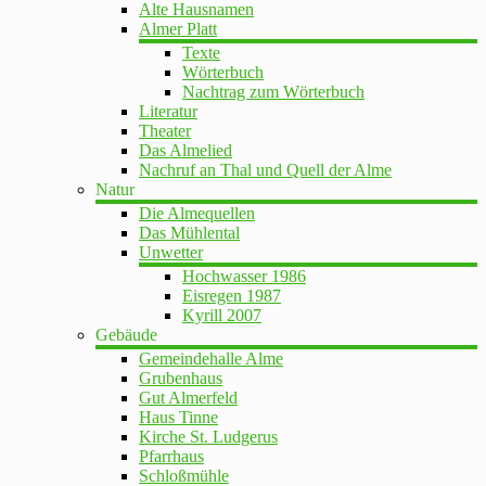
Alte Hausnamen
Almer Platt
Texte
Wörterbuch
Nachtrag zum Wörterbuch
Literatur
Theater
Das Almelied
Nachruf an Thal und Quell der Alme
Natur
Die Almequellen
Das Mühlental
Unwetter
Hochwasser 1986
Eisregen 1987
Kyrill 2007
Gebäude
Gemeindehalle Alme
Grubenhaus
Gut Almerfeld
Haus Tinne
Kirche St. Ludgerus
Pfarrhaus
Schloßmühle