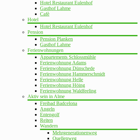
Hotel Restaurant Eulenhof
Gasthof Lahme
Cafè
Hotel
Hotel Restaurant Eulenhof
Pension
Pension Planken
Gasthof Lahme
Ferienwohnungen
Appartements Schlossmühle
Ferienwohnung Adams
Ferienwohnung Dünschede
Ferienwohnung Hammerschmidt
Ferienwohnung Helle
Ferienwohnung Höing
Ferienwohnung Waldfeeling
Aktiv sein in Alme
Freibad Badcelona
Angeln
Entengolf
Reiten
Wandern
Mehrgenerationenweg
Quellenweg