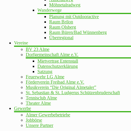
Möhnetalradweg
Wanderwege
Planung mit Outdooractive
Raum Brilon
Raum Olsberg
Raum Büren/Bad Wünnenberg
Überregional
Vereine
BV 23 Alme
Dorfgemeinschaft Alme e.V.
Mietvertrag Entenstall
Datenschutzerklärung
Satzung
Feuerwehr LG Alme
Förderverein Freibad Alme e.V.
Musikverein “Die Original Almetaler”
St. Sebastian & St. Ludgerus Schützenbruderschaft
Tennisclub Alme
Theater Alme
Gewerbe
Almer Gewerbebetriebe
Jobbörse
Unsere Partner