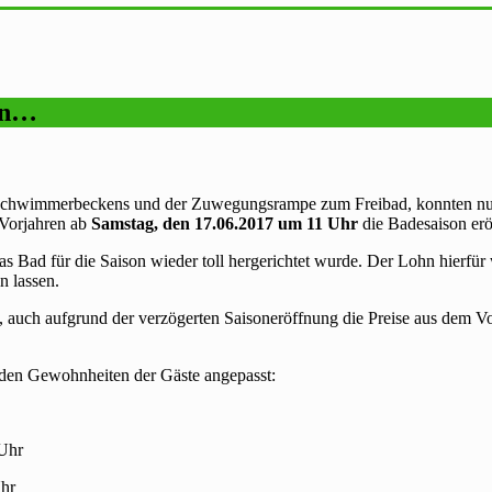
ten…
Schwimmerbeckens und der Zuwegungsrampe zum Freibad, konnten nun
 Vorjahren ab
Samstag, den 17.06.2017 um 11 Uhr
die Badesaison eröf
 das Bad für die Saison wieder toll hergerichtet wurde. Der Lohn hierfü
n lassen.
, auch aufgrund der verzögerten Saisoneröffnung die Preise aus dem Vo
n den Gewohnheiten der Gäste angepasst:
 Uhr
Uhr