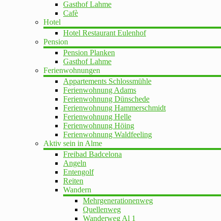
Gasthof Lahme
Cafè
Hotel
Hotel Restaurant Eulenhof
Pension
Pension Planken
Gasthof Lahme
Ferienwohnungen
Appartements Schlossmühle
Ferienwohnung Adams
Ferienwohnung Dünschede
Ferienwohnung Hammerschmidt
Ferienwohnung Helle
Ferienwohnung Höing
Ferienwohnung Waldfeeling
Aktiv sein in Alme
Freibad Badcelona
Angeln
Entengolf
Reiten
Wandern
Mehrgenerationenweg
Quellenweg
Wanderweg Al 1