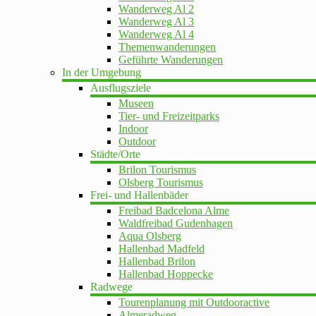
Wanderweg Al 2
Wanderweg Al 3
Wanderweg Al 4
Themenwanderungen
Geführte Wanderungen
In der Umgebung
Ausflugsziele
Museen
Tier- und Freizeitparks
Indoor
Outdoor
Städte/Orte
Brilon Tourismus
Olsberg Tourismus
Frei- und Hallenbäder
Freibad Badcelona Alme
Waldfreibad Gudenhagen
Aqua Olsberg
Hallenbad Madfeld
Hallenbad Brilon
Hallenbad Hoppecke
Radwege
Tourenplanung mit Outdooractive
Almeradweg