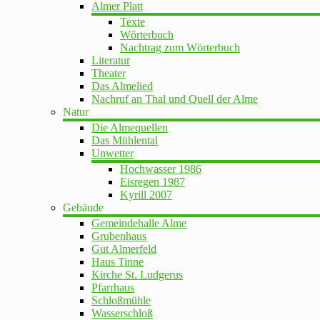
Almer Platt
Texte
Wörterbuch
Nachtrag zum Wörterbuch
Literatur
Theater
Das Almelied
Nachruf an Thal und Quell der Alme
Natur
Die Almequellen
Das Mühlental
Unwetter
Hochwasser 1986
Eisregen 1987
Kyrill 2007
Gebäude
Gemeindehalle Alme
Grubenhaus
Gut Almerfeld
Haus Tinne
Kirche St. Ludgerus
Pfarrhaus
Schloßmühle
Wasserschloß