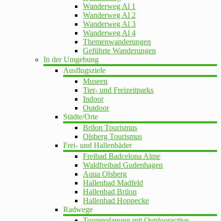
Wanderweg Al 1
Wanderweg Al 2
Wanderweg Al 3
Wanderweg Al 4
Themenwanderungen
Geführte Wanderungen
In der Umgebung
Ausflugsziele
Museen
Tier- und Freizeitparks
Indoor
Outdoor
Städte/Orte
Brilon Tourismus
Olsberg Tourismus
Frei- und Hallenbäder
Freibad Badcelona Alme
Waldfreibad Gudenhagen
Aqua Olsberg
Hallenbad Madfeld
Hallenbad Brilon
Hallenbad Hoppecke
Radwege
Tourenplanung mit Outdooractive