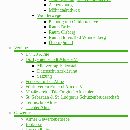
Almeradweg
Möhnetalradweg
Wanderwege
Planung mit Outdooractive
Raum Brilon
Raum Olsberg
Raum Büren/Bad Wünnenberg
Überregional
Vereine
BV 23 Alme
Dorfgemeinschaft Alme e.V.
Mietvertrag Entenstall
Datenschutzerklärung
Satzung
Feuerwehr LG Alme
Förderverein Freibad Alme e.V.
Musikverein “Die Original Almetaler”
St. Sebastian & St. Ludgerus Schützenbruderschaft
Tennisclub Alme
Theater Alme
Gewerbe
Almer Gewerbebetriebe
Jobbörse
Unsere Partner