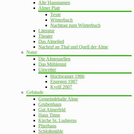
Alte Hausnamen
Almer Platt
Texte
Wörterbuch
Nachtrag zum Wörterbuch
Literatur
Theater
Das Almelied
Nachruf an Thal und Quell der Alme
Natur
Die Almequellen
Das Mühlental
Unwetter
Hochwasser 1986
Eisregen 1987
Kyrill 2007
Gebäude
Gemeindehalle Alme
Grubenhaus
Gut Almerfeld
Haus Tinne
Kirche St. Ludgerus
Pfarrhaus
Schloßmühle