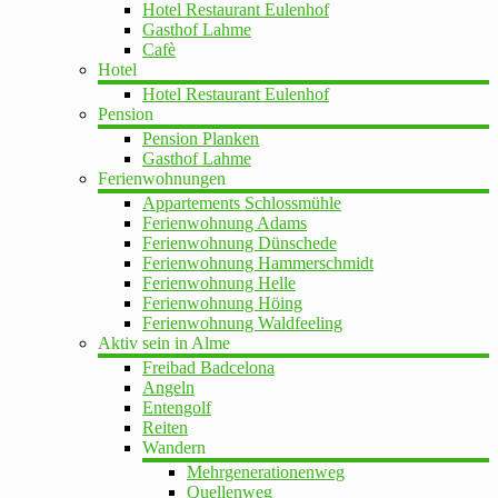
Hotel Restaurant Eulenhof
Gasthof Lahme
Cafè
Hotel
Hotel Restaurant Eulenhof
Pension
Pension Planken
Gasthof Lahme
Ferienwohnungen
Appartements Schlossmühle
Ferienwohnung Adams
Ferienwohnung Dünschede
Ferienwohnung Hammerschmidt
Ferienwohnung Helle
Ferienwohnung Höing
Ferienwohnung Waldfeeling
Aktiv sein in Alme
Freibad Badcelona
Angeln
Entengolf
Reiten
Wandern
Mehrgenerationenweg
Quellenweg