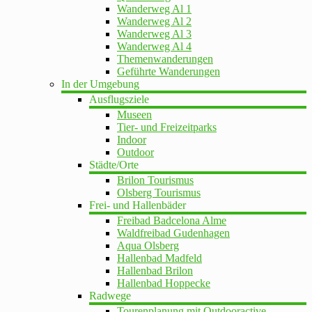
Wanderweg Al 1
Wanderweg Al 2
Wanderweg Al 3
Wanderweg Al 4
Themenwanderungen
Geführte Wanderungen
In der Umgebung
Ausflugsziele
Museen
Tier- und Freizeitparks
Indoor
Outdoor
Städte/Orte
Brilon Tourismus
Olsberg Tourismus
Frei- und Hallenbäder
Freibad Badcelona Alme
Waldfreibad Gudenhagen
Aqua Olsberg
Hallenbad Madfeld
Hallenbad Brilon
Hallenbad Hoppecke
Radwege
Tourenplanung mit Outdooractive