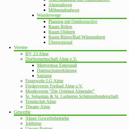
Almeradweg
Möhnetalradweg
Wanderwege
Planung mit Outdooractive
Raum Brilon
Raum Olsberg
Raum Büren/Bad Wünnenberg
Überregional
Vereine
BV 23 Alme
Dorfgemeinschaft Alme e.V.
Mietvertrag Entenstall
Datenschutzerklärung
Satzung
Feuerwehr LG Alme
Förderverein Freibad Alme e.V.
Musikverein “Die Original Almetaler”
St. Sebastian & St. Ludgerus Schützenbruderschaft
Tennisclub Alme
Theater Alme
Gewerbe
Almer Gewerbebetriebe
Jobbörse
Unsere Partner