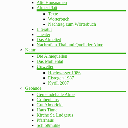
Alte Hausnamen
Almer Platt
Texte
Wörterbuch
Nachtrag zum Wörterbuch
Literatur
Theater
Das Almelied
Nachruf an Thal und Quell der Alme
Natur
Die Almequellen
Das Mühlental
Unwetter
Hochwasser 1986
Eisregen 1987
Kyrill 2007
Gebäude
Gemeindehalle Alme
Grubenhaus
Gut Almerfeld
Haus Tinne
Kirche St. Ludgerus
Pfarrhaus
Schloßmühle