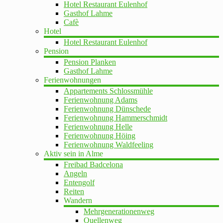
Hotel Restaurant Eulenhof
Gasthof Lahme
Cafè
Hotel
Hotel Restaurant Eulenhof
Pension
Pension Planken
Gasthof Lahme
Ferienwohnungen
Appartements Schlossmühle
Ferienwohnung Adams
Ferienwohnung Dünschede
Ferienwohnung Hammerschmidt
Ferienwohnung Helle
Ferienwohnung Höing
Ferienwohnung Waldfeeling
Aktiv sein in Alme
Freibad Badcelona
Angeln
Entengolf
Reiten
Wandern
Mehrgenerationenweg
Quellenweg