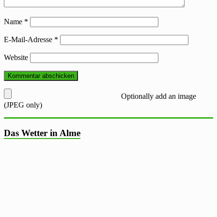
Name
*
E-Mail-Adresse
*
Website
Optionally add an image
(JPEG only)
Das Wetter in Alme