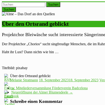
Suchen
Über den Ortsrand geblickt
Projektchor Bleiwäsche sucht interessierte Sängerin
Der Projektchor „Chorios“ sucht singfreudige Menschen, die im Rahm
Habt ihr Lust? Dann nichts wie hin …
Titelbild: pixabay
Über den Ortsrand geblickt
Melanie Stratmann
18. September 2023
18. September 2023
Ver
←
Mitgliederversammlung Förderverein Badcelona
Neueröffnung der Almer Blumendeele
→
Schreibe einen Kommentar