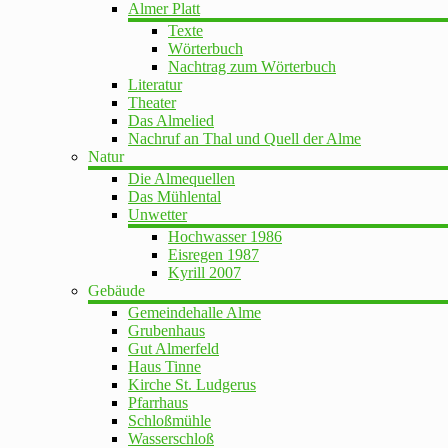
Almer Platt
Texte
Wörterbuch
Nachtrag zum Wörterbuch
Literatur
Theater
Das Almelied
Nachruf an Thal und Quell der Alme
Natur
Die Almequellen
Das Mühlental
Unwetter
Hochwasser 1986
Eisregen 1987
Kyrill 2007
Gebäude
Gemeindehalle Alme
Grubenhaus
Gut Almerfeld
Haus Tinne
Kirche St. Ludgerus
Pfarrhaus
Schloßmühle
Wasserschloß