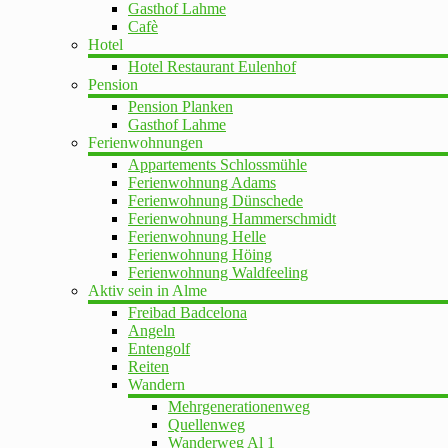
Gasthof Lahme
Cafè
Hotel
Hotel Restaurant Eulenhof
Pension
Pension Planken
Gasthof Lahme
Ferienwohnungen
Appartements Schlossmühle
Ferienwohnung Adams
Ferienwohnung Dünschede
Ferienwohnung Hammerschmidt
Ferienwohnung Helle
Ferienwohnung Höing
Ferienwohnung Waldfeeling
Aktiv sein in Alme
Freibad Badcelona
Angeln
Entengolf
Reiten
Wandern
Mehrgenerationenweg
Quellenweg
Wanderweg Al 1