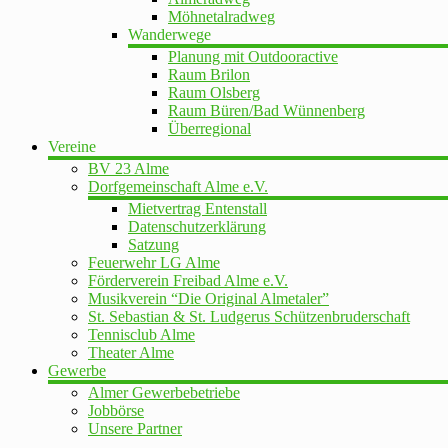
Möhnetalradweg
Wanderwege
Planung mit Outdooractive
Raum Brilon
Raum Olsberg
Raum Büren/Bad Wünnenberg
Überregional
Vereine
BV 23 Alme
Dorfgemeinschaft Alme e.V.
Mietvertrag Entenstall
Datenschutzerklärung
Satzung
Feuerwehr LG Alme
Förderverein Freibad Alme e.V.
Musikverein “Die Original Almetaler”
St. Sebastian & St. Ludgerus Schützenbruderschaft
Tennisclub Alme
Theater Alme
Gewerbe
Almer Gewerbebetriebe
Jobbörse
Unsere Partner