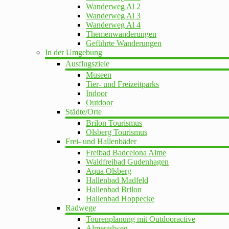
Wanderweg Al 2
Wanderweg Al 3
Wanderweg Al 4
Themenwanderungen
Geführte Wanderungen
In der Umgebung
Ausflugsziele
Museen
Tier- und Freizeitparks
Indoor
Outdoor
Städte/Orte
Brilon Tourismus
Olsberg Tourismus
Frei- und Hallenbäder
Freibad Badcelona Alme
Waldfreibad Gudenhagen
Aqua Olsberg
Hallenbad Madfeld
Hallenbad Brilon
Hallenbad Hoppecke
Radwege
Tourenplanung mit Outdooractive
Almeradweg