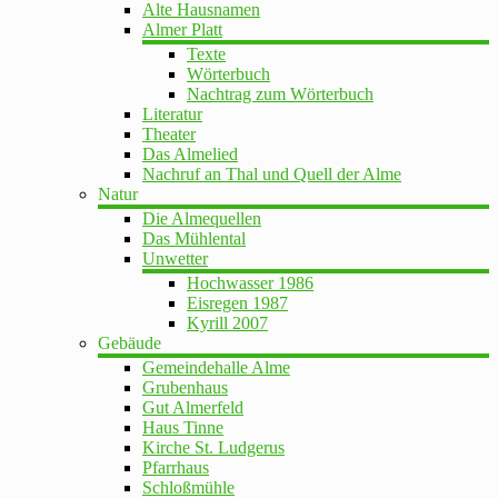
Alte Hausnamen
Almer Platt
Texte
Wörterbuch
Nachtrag zum Wörterbuch
Literatur
Theater
Das Almelied
Nachruf an Thal und Quell der Alme
Natur
Die Almequellen
Das Mühlental
Unwetter
Hochwasser 1986
Eisregen 1987
Kyrill 2007
Gebäude
Gemeindehalle Alme
Grubenhaus
Gut Almerfeld
Haus Tinne
Kirche St. Ludgerus
Pfarrhaus
Schloßmühle