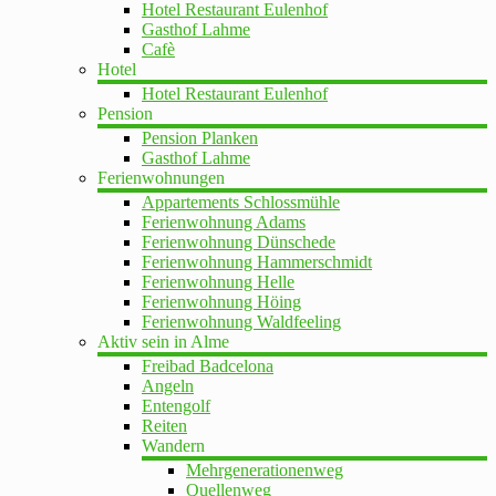
Hotel Restaurant Eulenhof
Gasthof Lahme
Cafè
Hotel
Hotel Restaurant Eulenhof
Pension
Pension Planken
Gasthof Lahme
Ferienwohnungen
Appartements Schlossmühle
Ferienwohnung Adams
Ferienwohnung Dünschede
Ferienwohnung Hammerschmidt
Ferienwohnung Helle
Ferienwohnung Höing
Ferienwohnung Waldfeeling
Aktiv sein in Alme
Freibad Badcelona
Angeln
Entengolf
Reiten
Wandern
Mehrgenerationenweg
Quellenweg