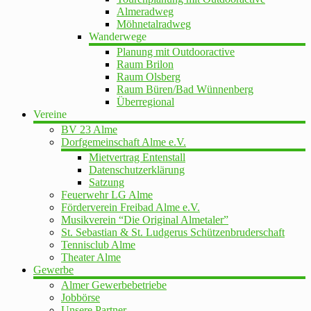
Almeradweg
Möhnetalradweg
Wanderwege
Planung mit Outdooractive
Raum Brilon
Raum Olsberg
Raum Büren/Bad Wünnenberg
Überregional
Vereine
BV 23 Alme
Dorfgemeinschaft Alme e.V.
Mietvertrag Entenstall
Datenschutzerklärung
Satzung
Feuerwehr LG Alme
Förderverein Freibad Alme e.V.
Musikverein “Die Original Almetaler”
St. Sebastian & St. Ludgerus Schützenbruderschaft
Tennisclub Alme
Theater Alme
Gewerbe
Almer Gewerbebetriebe
Jobbörse
Unsere Partner