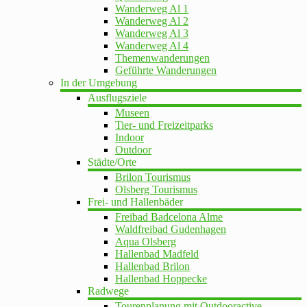
Wanderweg Al 1
Wanderweg Al 2
Wanderweg Al 3
Wanderweg Al 4
Themenwanderungen
Geführte Wanderungen
In der Umgebung
Ausflugsziele
Museen
Tier- und Freizeitparks
Indoor
Outdoor
Städte/Orte
Brilon Tourismus
Olsberg Tourismus
Frei- und Hallenbäder
Freibad Badcelona Alme
Waldfreibad Gudenhagen
Aqua Olsberg
Hallenbad Madfeld
Hallenbad Brilon
Hallenbad Hoppecke
Radwege
Tourenplanung mit Outdooractive