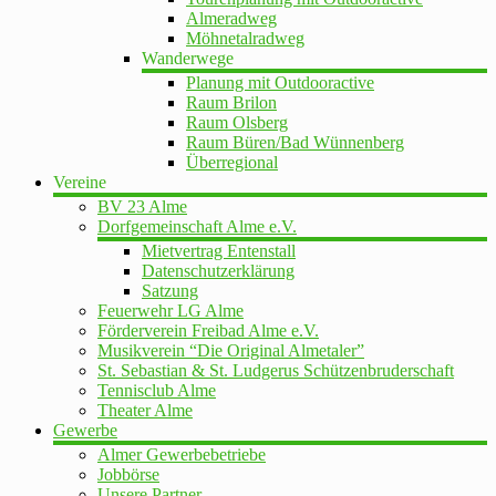
Almeradweg
Möhnetalradweg
Wanderwege
Planung mit Outdooractive
Raum Brilon
Raum Olsberg
Raum Büren/Bad Wünnenberg
Überregional
Vereine
BV 23 Alme
Dorfgemeinschaft Alme e.V.
Mietvertrag Entenstall
Datenschutzerklärung
Satzung
Feuerwehr LG Alme
Förderverein Freibad Alme e.V.
Musikverein “Die Original Almetaler”
St. Sebastian & St. Ludgerus Schützenbruderschaft
Tennisclub Alme
Theater Alme
Gewerbe
Almer Gewerbebetriebe
Jobbörse
Unsere Partner