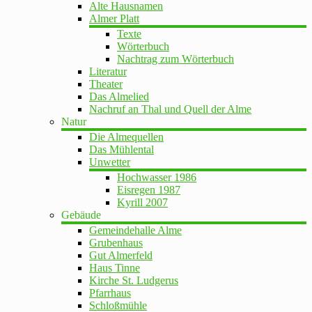
Alte Hausnamen
Almer Platt
Texte
Wörterbuch
Nachtrag zum Wörterbuch
Literatur
Theater
Das Almelied
Nachruf an Thal und Quell der Alme
Natur
Die Almequellen
Das Mühlental
Unwetter
Hochwasser 1986
Eisregen 1987
Kyrill 2007
Gebäude
Gemeindehalle Alme
Grubenhaus
Gut Almerfeld
Haus Tinne
Kirche St. Ludgerus
Pfarrhaus
Schloßmühle