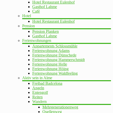
Hotel Restaurant Eulenhof
Gasthof Lahme
Cafè
Hotel
Hotel Restaurant Eulenhof
Pension
Pension Planken
Gasthof Lahme
Ferienwohnungen
Appartements Schlossmühle
Ferienwohnung Adams
Ferienwohnung Dünschede
Ferienwohnung Hammerschmidt
Ferienwohnung Helle
Ferienwohnung Höing
Ferienwohnung Waldfeeling
Aktiv sein in Alme
Freibad Badcelona
Angeln
Entengolf
Reiten
Wandern
Mehrgenerationenweg
Quellenweg