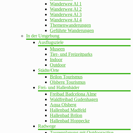
Wanderweg Al 1
Wanderweg Al 2
Wanderweg Al 3
Wanderweg Al 4
Themenwanderungen
Geführte Wanderungen
In der Umgebung
Ausflugsziele
Museen
Tier- und Freizeitparks
Indoor
Outdoor
Städte/Orte
Brilon Tourismus
Olsberg Tourismus
Frei- und Hallenbäder
Freibad Badcelona Alme
Waldfreibad Gudenhagen
Aqua Olsberg
Hallenbad Madfeld
Hallenbad Brilon
Hallenbad Hoppecke
Radwege
Tourenplanung mit Outdooractive