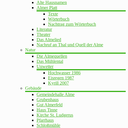
Alte Hausnamen
Almer Platt
Texte
Wörterbuch
Nachtrag zum Wörterbuch
Literatur
Theater
Das Almelied
Nachruf an Thal und Quell der Alme
Natur
Die Almequellen
Das Mühlental
Unwetter
Hochwasser 1986
Eisregen 1987
Kyrill 2007
Gebäude
Gemeindehalle Alme
Grubenhaus
Gut Almerfeld
Haus Tinne
Kirche St. Ludgerus
Pfarrhaus
Schloßmühle