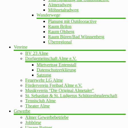
Almeradweg
Möhnetalradweg
Wanderwege
Planung mit Outdooractive
Raum Brilon
Raum Olsberg
Raum Büren/Bad Wünnenberg
Überregional
Vereine
BV 23 Alme
Dorfgemeinschaft Alme e.V.
Mietvertrag Entenstall
Datenschutzerklärung
Satzung
Feuerwehr LG Alme
Förderverein Freibad Alme e.V.
Musikverein “Die Original Almetaler”
St. Sebastian & St. Ludgerus Schützenbruderschaft
Tennisclub Alme
Theater Alme
Gewerbe
Almer Gewerbebetriebe
Jobbörse
Unsere Partner