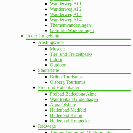
Wanderweg Al 1
Wanderweg Al 2
Wanderweg Al 3
Wanderweg Al 4
Themenwanderungen
Geführte Wanderungen
In der Umgebung
Ausflugsziele
Museen
Tier- und Freizeitparks
Indoor
Outdoor
Städte/Orte
Brilon Tourismus
Olsberg Tourismus
Frei- und Hallenbäder
Freibad Badcelona Alme
Waldfreibad Gudenhagen
Aqua Olsberg
Hallenbad Madfeld
Hallenbad Brilon
Hallenbad Hoppecke
Radwege
Tourenplanung mit Outdooractive