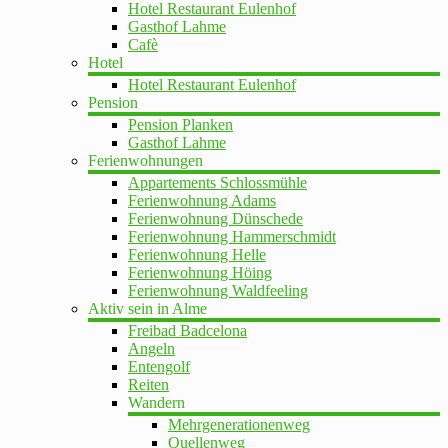
Hotel Restaurant Eulenhof
Gasthof Lahme
Cafè
Hotel
Hotel Restaurant Eulenhof
Pension
Pension Planken
Gasthof Lahme
Ferienwohnungen
Appartements Schlossmühle
Ferienwohnung Adams
Ferienwohnung Dünschede
Ferienwohnung Hammerschmidt
Ferienwohnung Helle
Ferienwohnung Höing
Ferienwohnung Waldfeeling
Aktiv sein in Alme
Freibad Badcelona
Angeln
Entengolf
Reiten
Wandern
Mehrgenerationenweg
Quellenweg