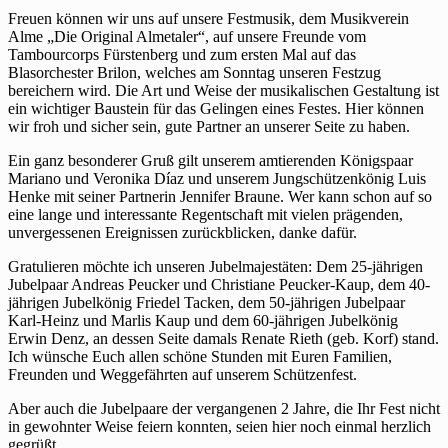
Freuen können wir uns auf unsere Festmusik, dem Musikverein
Alme „Die Original Almetaler“, auf unsere Freunde vom
Tambourcorps Fürstenberg und zum ersten Mal auf das
Blasorchester Brilon, welches am Sonntag unseren Festzug
bereichern wird. Die Art und Weise der musikalischen Gestaltung ist
ein wichtiger Baustein für das Gelingen eines Festes. Hier können
wir froh und sicher sein, gute Partner an unserer Seite zu haben.
Ein ganz besonderer Gruß gilt unserem amtierenden Königspaar
Mariano und Veronika Díaz und unserem Jungschützenkönig Luis
Henke mit seiner Partnerin Jennifer Braune. Wer kann schon auf so
eine lange und interessante Regentschaft mit vielen prägenden,
unvergessenen Ereignissen zurückblicken, danke dafür.
Gratulieren möchte ich unseren Jubelmajestäten: Dem 25-jährigen
Jubelpaar Andreas Peucker und Christiane Peucker-Kaup, dem 40-
jährigen Jubelkönig Friedel Tacken, dem 50-jährigen Jubelpaar
Karl-Heinz und Marlis Kaup und dem 60-jährigen Jubelkönig
Erwin Denz, an dessen Seite damals Renate Rieth (geb. Korf) stand.
Ich wünsche Euch allen schöne Stunden mit Euren Familien,
Freunden und Weggefährten auf unserem Schützenfest.
Aber auch die Jubelpaare der vergangenen 2 Jahre, die Ihr Fest nicht
in gewohnter Weise feiern konnten, seien hier noch einmal herzlich
gegrüßt.