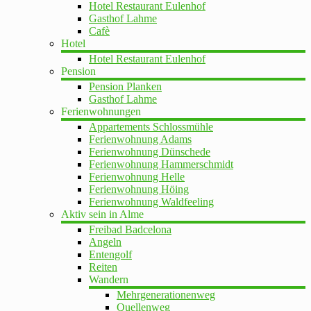
Hotel Restaurant Eulenhof
Gasthof Lahme
Cafè
Hotel
Hotel Restaurant Eulenhof
Pension
Pension Planken
Gasthof Lahme
Ferienwohnungen
Appartements Schlossmühle
Ferienwohnung Adams
Ferienwohnung Dünschede
Ferienwohnung Hammerschmidt
Ferienwohnung Helle
Ferienwohnung Höing
Ferienwohnung Waldfeeling
Aktiv sein in Alme
Freibad Badcelona
Angeln
Entengolf
Reiten
Wandern
Mehrgenerationenweg
Quellenweg