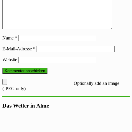
Name
*
E-Mail-Adresse
*
Website
Optionally add an image
(JPEG only)
Das Wetter in Alme