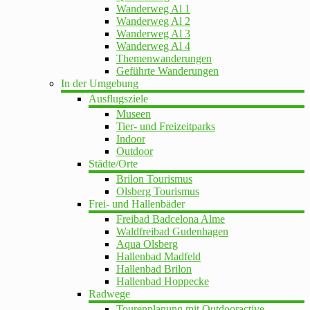
Wanderweg Al 1
Wanderweg Al 2
Wanderweg Al 3
Wanderweg Al 4
Themenwanderungen
Geführte Wanderungen
In der Umgebung
Ausflugsziele
Museen
Tier- und Freizeitparks
Indoor
Outdoor
Städte/Orte
Brilon Tourismus
Olsberg Tourismus
Frei- und Hallenbäder
Freibad Badcelona Alme
Waldfreibad Gudenhagen
Aqua Olsberg
Hallenbad Madfeld
Hallenbad Brilon
Hallenbad Hoppecke
Radwege
Tourenplanung mit Outdooractive