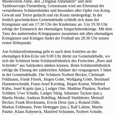
Musikverein Alme, den „Original Almetalern“ und dem
Tambourcorps Fürstenberg. Gemeinsam wird am Ehrenmal der
verstorbenen Schützenbrüder und besonders aller Opfer von Krieg,
Gewalt und Terror gedacht und ein Kranz niedergelegt. In der
festlich geschmückten Gemeindehalle schließt sich dann der
Königstanz und um 17:30 Uhr der Kindertanz an. Um 19.30 Uhr
erfolgt der Einmarsch der ehemaligen Jungschützenkönige. Mit dem
Tanz des amtierenden Königspaares zusammen mit allen ehemaligen
Königinnen und Königen findet der Festball um 20:30 Uhr seinen
ersten Höhepunkt.
Am Schützenfestmontag geht es nach dem Antreten an der
ehemaligen Klön-Ecke um 9.00 Uhr direkt zur Gemeindehalle, wo
sich die Schützen beim Schützenfrühstück des Festwirtes „Burs und
Schröder“ aus Salzkotten stärken können. Beim Schützenfrühstück
erfolgt die Ehrung der zahlreichen Jubilare der vergangenen 3 Jahre
in der Gemeindehalle. Die Schützen Norbert Becker, Christoph
Feldmann, Frank Florek, Jürgen Götte, Wolfgang Götte, Bernhard
Hammerschmidt, Franz-Josef Kersting, Jürgen Kneist, Winfried
Kühn, Josef Kupitz (jun.), Ludger Otte, Matthias Planken, Norbert
Schlüter, Uwe Schulte, Ludger Sürig, Johannes Tacken (jun.),
Martin Henke, Andreas Rohlfing, Meinolf Stuhldreier, Meinolf
Becker, Frank Brockmann, Erwin Denz (jun.), Roland Dille,
Markus Feldmann, Peter Hettegger (jun.), Ralf Lahme, Martin
Patzke, Klaus Rabeneck, Manfred Schramm, Norbert Schulte,