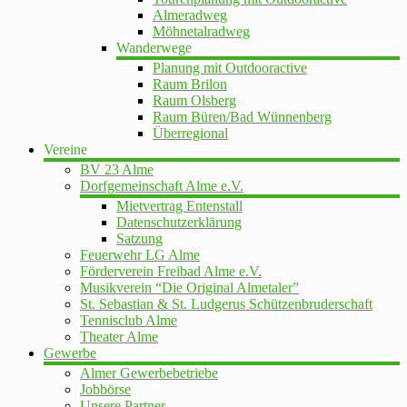
Almeradweg
Möhnetalradweg
Wanderwege
Planung mit Outdooractive
Raum Brilon
Raum Olsberg
Raum Büren/Bad Wünnenberg
Überregional
Vereine
BV 23 Alme
Dorfgemeinschaft Alme e.V.
Mietvertrag Entenstall
Datenschutzerklärung
Satzung
Feuerwehr LG Alme
Förderverein Freibad Alme e.V.
Musikverein “Die Original Almetaler”
St. Sebastian & St. Ludgerus Schützenbruderschaft
Tennisclub Alme
Theater Alme
Gewerbe
Almer Gewerbebetriebe
Jobbörse
Unsere Partner