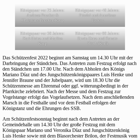
Königspaar vor 25 Jahren:
Königspaar vor 40 Jahren:
Andreas Peucker &
Friedel und Anneliese
Christiane Peucker-Kaup
Tacken
Königspaar vor 50 Jahren:
Königspaar vor 60 Jahren:
Karl-Heinz und Marlies
Erwin Denz und Renate
Kaup
Rieth (Korf)
Das Schützenfest 2022 beginnt am Samstag um 14.30 Uhr mit der
Darbringung der Ständchen. Das Antreten zum Festzug erfolgt nach
den Ständchen um 17.00 Uhr. Nach dem Abholen des Königs
Mariano Díaz und des Jungschützenkönigspaares Luis Henke und
Jennifer Braune und der Jubelpaare, wird um 18.30 Uhr die
Schützenmesse am Ehrenmal oder ggf. witterungsbedingt in der
Pfarrkirche zelebriert. Nach der Messe und dem Festzug zur
Vogelstange erfolgt das Vogelaufsetzen. Nach dem anschließenden
Marsch in die Festhalle und vor dem Festball erfolgen der
Königstanz und die Ehrungen des SSB.
Am Schützenfestsonntag beginnt nach dem Antreten an der
Gemeindehalle um 14.30 Uhr der große Festzug mit dem
Königspaar Mariano und Veronika Díaz und Jungschützenkönig
Luis Henke sowie mit dem Blasorchester Brilon, der Festmusik vom