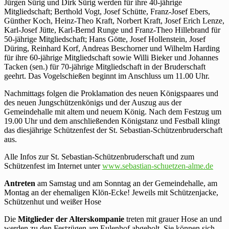
Jürgen Sürig und Dirk Sürig werden für ihre 40-jährige
Mitgliedschaft; Berthold Vogt, Josef Schütte, Franz-Josef Ebers,
Günther Koch, Heinz-Theo Kraft, Norbert Kraft, Josef Erich Lenze,
Karl-Josef Jütte, Karl-Bernd Runge und Franz-Theo Hillebrand für
50-jährige Mitgliedschaft; Hans Götte, Josef Hollenstein, Josef
Düring, Reinhard Korf, Andreas Beschorner und Wilhelm Harding
für ihre 60-jährige Mitgliedschaft sowie Willi Bieker und Johannes
Tacken (sen.) für 70-jährige Mitgliedschaft in der Bruderschaft
geehrt. Das Vogelschießen beginnt im Anschluss um 11.00 Uhr.
Nachmittags folgen die Proklamation des neuen Königspaares und
des neuen Jungschützenkönigs und der Auszug aus der
Gemeindehalle mit altem und neuem König. Nach dem Festzug um
19.00 Uhr und dem anschließenden Königstanz und Festball klingt
das diesjährige Schützenfest der St. Sebastian-Schützenbruderschaft
aus.
Alle Infos zur St. Sebastian-Schützenbruderschaft und zum
Schützenfest im Internet unter
www.sebastian-schuetzen-alme.de
Antreten
am Samstag und am Sonntag an der Gemeindehalle, am
Montag an der ehemaligen Klön-Ecke! Jeweils mit Schützenjacke,
Schützenhut und weißer Hose
Die
Mitglieder der Alterskompanie
treten mit grauer Hose an und
werden zu den Festzügen am Eulenhof abgeholt. Sie können sich