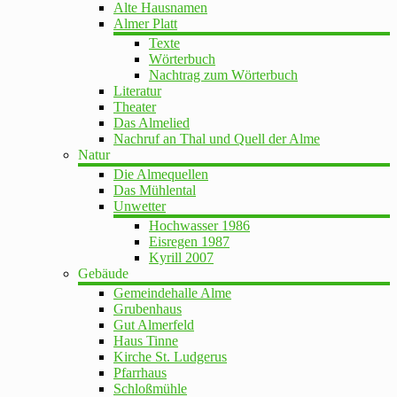
Alte Hausnamen
Almer Platt
Texte
Wörterbuch
Nachtrag zum Wörterbuch
Literatur
Theater
Das Almelied
Nachruf an Thal und Quell der Alme
Natur
Die Almequellen
Das Mühlental
Unwetter
Hochwasser 1986
Eisregen 1987
Kyrill 2007
Gebäude
Gemeindehalle Alme
Grubenhaus
Gut Almerfeld
Haus Tinne
Kirche St. Ludgerus
Pfarrhaus
Schloßmühle