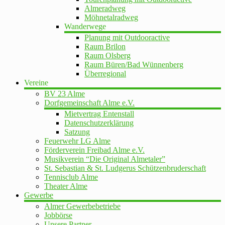
Almeradweg
Möhnetalradweg
Wanderwege
Planung mit Outdooractive
Raum Brilon
Raum Olsberg
Raum Büren/Bad Wünnenberg
Überregional
Vereine
BV 23 Alme
Dorfgemeinschaft Alme e.V.
Mietvertrag Entenstall
Datenschutzerklärung
Satzung
Feuerwehr LG Alme
Förderverein Freibad Alme e.V.
Musikverein “Die Original Almetaler”
St. Sebastian & St. Ludgerus Schützenbruderschaft
Tennisclub Alme
Theater Alme
Gewerbe
Almer Gewerbebetriebe
Jobbörse
Unsere Partner