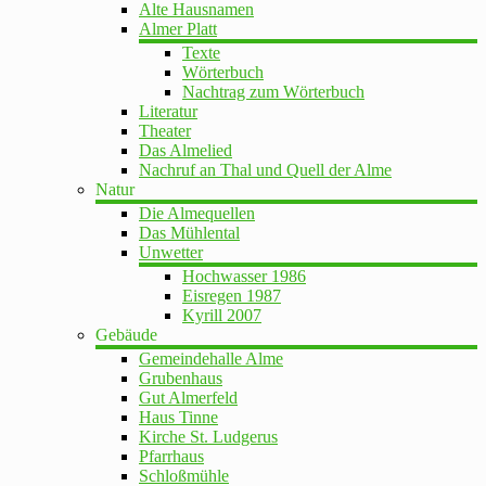
Alte Hausnamen
Almer Platt
Texte
Wörterbuch
Nachtrag zum Wörterbuch
Literatur
Theater
Das Almelied
Nachruf an Thal und Quell der Alme
Natur
Die Almequellen
Das Mühlental
Unwetter
Hochwasser 1986
Eisregen 1987
Kyrill 2007
Gebäude
Gemeindehalle Alme
Grubenhaus
Gut Almerfeld
Haus Tinne
Kirche St. Ludgerus
Pfarrhaus
Schloßmühle