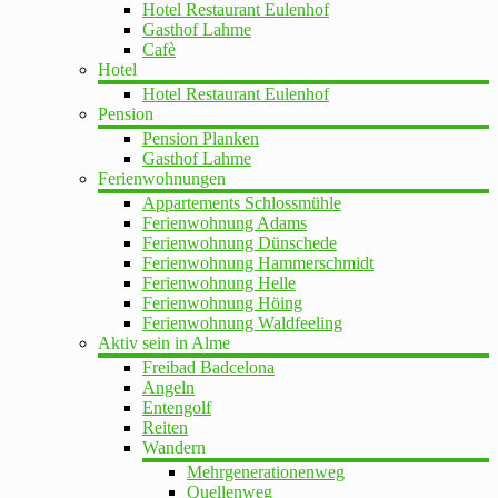
Hotel Restaurant Eulenhof
Gasthof Lahme
Cafè
Hotel
Hotel Restaurant Eulenhof
Pension
Pension Planken
Gasthof Lahme
Ferienwohnungen
Appartements Schlossmühle
Ferienwohnung Adams
Ferienwohnung Dünschede
Ferienwohnung Hammerschmidt
Ferienwohnung Helle
Ferienwohnung Höing
Ferienwohnung Waldfeeling
Aktiv sein in Alme
Freibad Badcelona
Angeln
Entengolf
Reiten
Wandern
Mehrgenerationenweg
Quellenweg