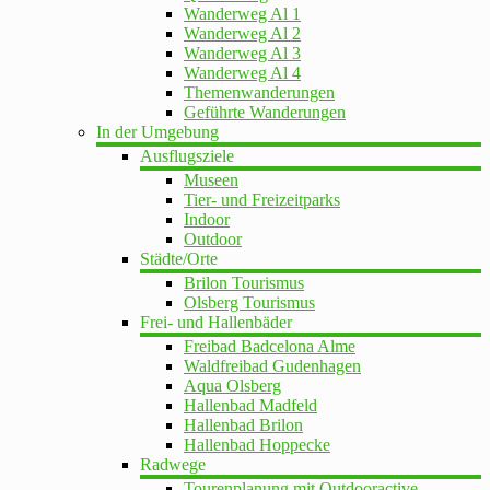
Wanderweg Al 1
Wanderweg Al 2
Wanderweg Al 3
Wanderweg Al 4
Themenwanderungen
Geführte Wanderungen
In der Umgebung
Ausflugsziele
Museen
Tier- und Freizeitparks
Indoor
Outdoor
Städte/Orte
Brilon Tourismus
Olsberg Tourismus
Frei- und Hallenbäder
Freibad Badcelona Alme
Waldfreibad Gudenhagen
Aqua Olsberg
Hallenbad Madfeld
Hallenbad Brilon
Hallenbad Hoppecke
Radwege
Tourenplanung mit Outdooractive