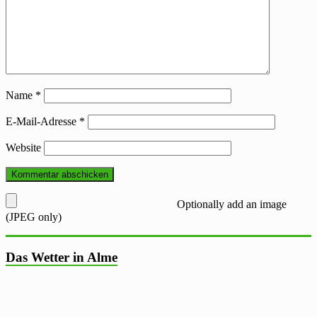
Name
*
E-Mail-Adresse
*
Website
Optionally add an image
(JPEG only)
Das Wetter in Alme