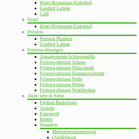
Hotel Restaurant Eulenhof
Gasthof Lahme
Cafè
Hotel
Hotel Restaurant Eulenhof
Pension
Pension Planken
Gasthof Lahme
Ferienwohnungen
Appartements Schlossmühle
Ferienwohnung Adams
Ferienwohnung Dünschede
Ferienwohnung Hammerschmidt
Ferienwohnung Helle
Ferienwohnung Höing
Ferienwohnung Waldfeeling
Aktiv sein in Alme
Freibad Badcelona
Angeln
Entengolf
Reiten
Wandern
Mehrgenerationenweg
Quellenweg