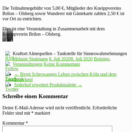
Die Teilnahmegebühr von 5,00 €, Mitglieder des Kneippvereins
Brilon – Olsberg sowie Wanderer mit Gästekarte zahlen 2,50 € ist
vor Ort zu entrichten.
Dies ist eine Veranstaltung in Zusammenarbeit mit dem
Kneippverein Brilon – Olsberg.
Achtsamkeitswanderung
Achtsamkeitswanderung
Achtsamkeitswanderung
mit
mit
mit
Sigrid
Sigrid
Sigrid
Kraftort Almequellen – Tankstelle für Sinneswahrnehmungen
Bork
Bork
Bork
Melanie Stratmann
8. Juli 2020
8. Juli 2020
Beiträge
,
(ALME
(ALME
am
AG)
AG)
16.7.
Veranstaltungen
Keine Kommentare
am
am
16.7.
16.7.
←
Birgit Schrowanges Leben zwischen Köln und dem
Sauerland
Seilerhof erweitert Produktpalette
→
Schreibe einen Kommentar
Deine E-Mail-Adresse wird nicht veröffentlicht.
Erforderliche
Felder sind mit
*
markiert
Kommentar
*