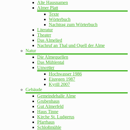
Alte Hausnamen
Almer Platt
Texte
Wörterbuch
Nachtrag zum Wörterbuch
Literatur
Theater
Das Almelied
Nachruf an Thal und Quell der Alme
Natur
Die Almequellen
Das Mühlental
Unwetter
Hochwasser 1986
Eisregen 1987
Kyrill 2007
Gebäude
Gemeindehalle Alme
Grubenhaus
Gut Almerfeld
Haus Tinne
Kirche St. Ludgerus
Pfarrhaus
Schloßmühle