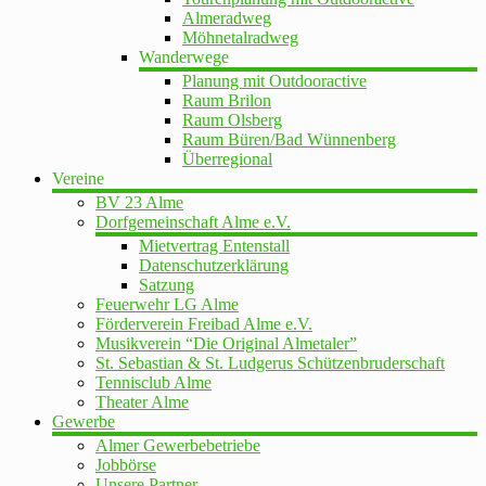
Almeradweg
Möhnetalradweg
Wanderwege
Planung mit Outdooractive
Raum Brilon
Raum Olsberg
Raum Büren/Bad Wünnenberg
Überregional
Vereine
BV 23 Alme
Dorfgemeinschaft Alme e.V.
Mietvertrag Entenstall
Datenschutzerklärung
Satzung
Feuerwehr LG Alme
Förderverein Freibad Alme e.V.
Musikverein “Die Original Almetaler”
St. Sebastian & St. Ludgerus Schützenbruderschaft
Tennisclub Alme
Theater Alme
Gewerbe
Almer Gewerbebetriebe
Jobbörse
Unsere Partner