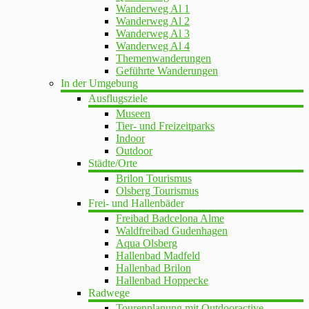
Wanderweg Al 1
Wanderweg Al 2
Wanderweg Al 3
Wanderweg Al 4
Themenwanderungen
Geführte Wanderungen
In der Umgebung
Ausflugsziele
Museen
Tier- und Freizeitparks
Indoor
Outdoor
Städte/Orte
Brilon Tourismus
Olsberg Tourismus
Frei- und Hallenbäder
Freibad Badcelona Alme
Waldfreibad Gudenhagen
Aqua Olsberg
Hallenbad Madfeld
Hallenbad Brilon
Hallenbad Hoppecke
Radwege
Tourenplanung mit Outdooractive