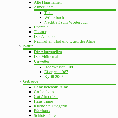
Alte Hausnamen
Almer Platt
Texte
Wörterbuch
Nachtrag zum Wörterbuch
Literatur
Theater
Das Almelied
Nachruf an Thal und Quell der Alme
Natur
Die Almequellen
Das Mühlental
Unwetter
Hochwasser 1986
Eisregen 1987
Kyrill 2007
Gebäude
Gemeindehalle Alme
Grubenhaus
Gut Almerfeld
Haus Tinne
Kirche St. Ludgerus
Pfarrhaus
Schloßmühle