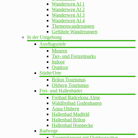
Wanderweg Al 1
Wanderweg Al 2
Wanderweg Al 3
Wanderweg Al 4
Themenwanderungen
Geführte Wanderungen
In der Umgebung
Ausflugsziele
Museen
Tier- und Freizeitparks
Indoor
Outdoor
Städte/Orte
Brilon Tourismus
Olsberg Tourismus
Frei- und Hallenbäder
Freibad Badcelona Alme
Waldfreibad Gudenhagen
Aqua Olsberg
Hallenbad Madfeld
Hallenbad Brilon
Hallenbad Hoppecke
Radwege
Tourenplanung mit Outdooractive