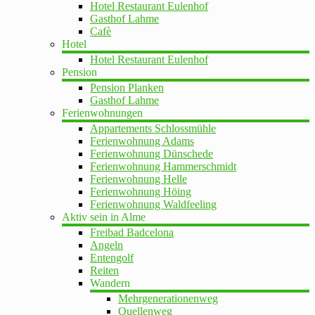
Hotel Restaurant Eulenhof
Gasthof Lahme
Cafè
Hotel
Hotel Restaurant Eulenhof
Pension
Pension Planken
Gasthof Lahme
Ferienwohnungen
Appartements Schlossmühle
Ferienwohnung Adams
Ferienwohnung Dünschede
Ferienwohnung Hammerschmidt
Ferienwohnung Helle
Ferienwohnung Höing
Ferienwohnung Waldfeeling
Aktiv sein in Alme
Freibad Badcelona
Angeln
Entengolf
Reiten
Wandern
Mehrgenerationenweg
Quellenweg