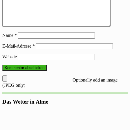
Name
*
E-Mail-Adresse
*
Website
Optionally add an image
(JPEG only)
Das Wetter in Alme