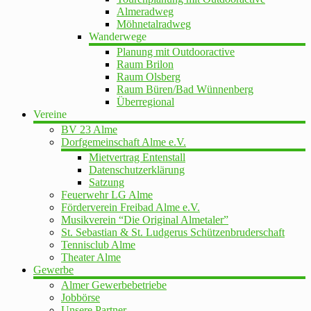
Almeradweg
Möhnetalradweg
Wanderwege
Planung mit Outdooractive
Raum Brilon
Raum Olsberg
Raum Büren/Bad Wünnenberg
Überregional
Vereine
BV 23 Alme
Dorfgemeinschaft Alme e.V.
Mietvertrag Entenstall
Datenschutzerklärung
Satzung
Feuerwehr LG Alme
Förderverein Freibad Alme e.V.
Musikverein “Die Original Almetaler”
St. Sebastian & St. Ludgerus Schützenbruderschaft
Tennisclub Alme
Theater Alme
Gewerbe
Almer Gewerbebetriebe
Jobbörse
Unsere Partner