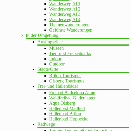
Wanderweg Al 1
Wanderweg Al 2
Wanderweg Al 3
Wanderweg Al 4
Themenwanderungen
Geführte Wanderungen
In der Umgebung
Ausflugsziele
Museen
Tier- und Freizeitparks
Indoor
Outdoor
Städte/Orte
Brilon Tourismus
Olsberg Tourismus
Frei- und Hallenbäder
Freibad Badcelona Alme
Waldfreibad Gudenhagen
Aqua Olsberg
Hallenbad Madfeld
Hallenbad Brilon
Hallenbad Hoppecke
Radwege
Tourenplanung mit Outdooractive