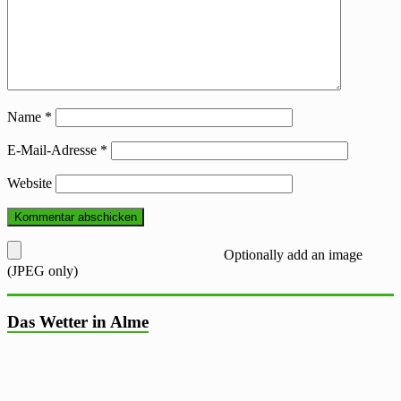
Name
*
E-Mail-Adresse
*
Website
Optionally add an image
(JPEG only)
Das Wetter in Alme