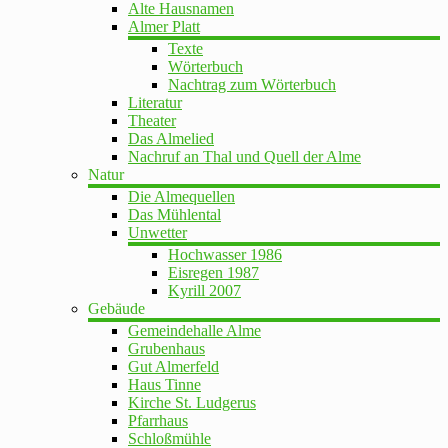
Alte Hausnamen
Almer Platt
Texte
Wörterbuch
Nachtrag zum Wörterbuch
Literatur
Theater
Das Almelied
Nachruf an Thal und Quell der Alme
Natur
Die Almequellen
Das Mühlental
Unwetter
Hochwasser 1986
Eisregen 1987
Kyrill 2007
Gebäude
Gemeindehalle Alme
Grubenhaus
Gut Almerfeld
Haus Tinne
Kirche St. Ludgerus
Pfarrhaus
Schloßmühle