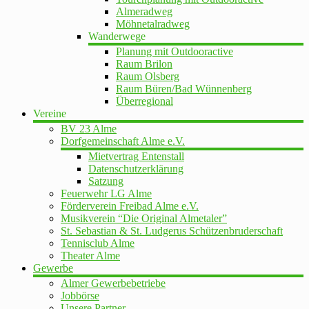
Almeradweg
Möhnetalradweg
Wanderwege
Planung mit Outdooractive
Raum Brilon
Raum Olsberg
Raum Büren/Bad Wünnenberg
Überregional
Vereine
BV 23 Alme
Dorfgemeinschaft Alme e.V.
Mietvertrag Entenstall
Datenschutzerklärung
Satzung
Feuerwehr LG Alme
Förderverein Freibad Alme e.V.
Musikverein “Die Original Almetaler”
St. Sebastian & St. Ludgerus Schützenbruderschaft
Tennisclub Alme
Theater Alme
Gewerbe
Almer Gewerbebetriebe
Jobbörse
Unsere Partner