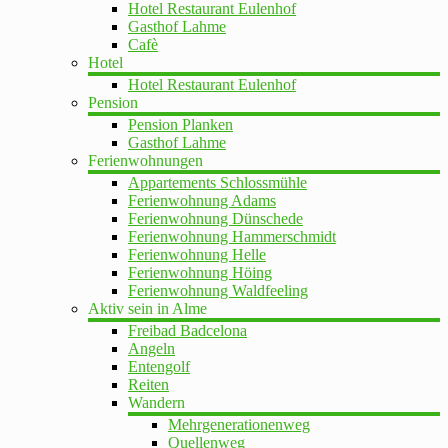
Hotel Restaurant Eulenhof
Gasthof Lahme
Cafè
Hotel
Hotel Restaurant Eulenhof
Pension
Pension Planken
Gasthof Lahme
Ferienwohnungen
Appartements Schlossmühle
Ferienwohnung Adams
Ferienwohnung Dünschede
Ferienwohnung Hammerschmidt
Ferienwohnung Helle
Ferienwohnung Höing
Ferienwohnung Waldfeeling
Aktiv sein in Alme
Freibad Badcelona
Angeln
Entengolf
Reiten
Wandern
Mehrgenerationenweg
Quellenweg