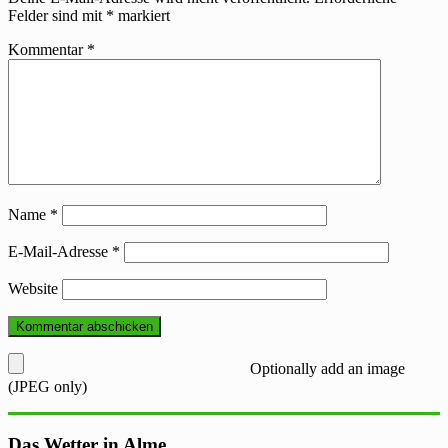
Felder sind mit
*
markiert
Kommentar
*
Name
*
E-Mail-Adresse
*
Website
Optionally add an image
(JPEG only)
Das Wetter in Alme