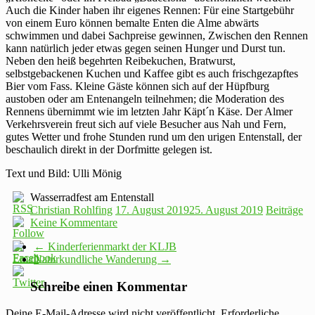
Auch die Kinder haben ihr eigenes Rennen: Für eine Startgebühr
von einem Euro können bemalte Enten die Alme abwärts
schwimmen und dabei Sachpreise gewinnen, Zwischen den Rennen
kann natürlich jeder etwas gegen seinen Hunger und Durst tun.
Neben den heiß begehrten Reibekuchen, Bratwurst,
selbstgebackenen Kuchen und Kaffee gibt es auch frischgezapftes
Bier vom Fass. Kleine Gäste können sich auf der Hüpfburg
austoben oder am Entenangeln teilnehmen; die Moderation des
Rennens übernimmt wie im letzten Jahr Käpt´n Käse. Der Almer
Verkehrsverein freut sich auf viele Besucher aus Nah und Fern,
gutes Wetter und frohe Stunden rund um den urigen Entenstall, der
beschaulich direkt in der Dorfmitte gelegen ist.
Text und Bild: Ulli Mönig
Wasserradfest am Entenstall
Christian Rohlfing
17. August 2019
25. August 2019
Beiträge
Keine Kommentare
←
Kinderferienmarkt der KLJB
Naturkundliche Wanderung
→
Schreibe einen Kommentar
Deine E-Mail-Adresse wird nicht veröffentlicht.
Erforderliche