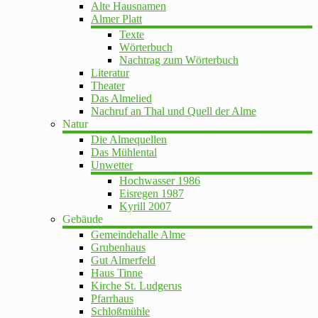
Alte Hausnamen
Almer Platt
Texte
Wörterbuch
Nachtrag zum Wörterbuch
Literatur
Theater
Das Almelied
Nachruf an Thal und Quell der Alme
Natur
Die Almequellen
Das Mühlental
Unwetter
Hochwasser 1986
Eisregen 1987
Kyrill 2007
Gebäude
Gemeindehalle Alme
Grubenhaus
Gut Almerfeld
Haus Tinne
Kirche St. Ludgerus
Pfarrhaus
Schloßmühle