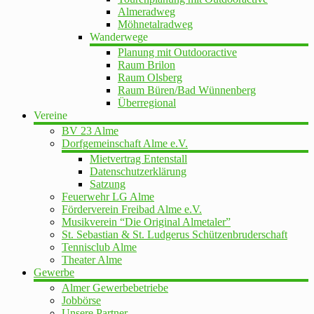
Almeradweg
Möhnetalradweg
Wanderwege
Planung mit Outdooractive
Raum Brilon
Raum Olsberg
Raum Büren/Bad Wünnenberg
Überregional
Vereine
BV 23 Alme
Dorfgemeinschaft Alme e.V.
Mietvertrag Entenstall
Datenschutzerklärung
Satzung
Feuerwehr LG Alme
Förderverein Freibad Alme e.V.
Musikverein “Die Original Almetaler”
St. Sebastian & St. Ludgerus Schützenbruderschaft
Tennisclub Alme
Theater Alme
Gewerbe
Almer Gewerbebetriebe
Jobbörse
Unsere Partner