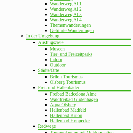
Wanderweg Al 1
Wanderweg Al 2
Wanderweg Al 3
Wanderweg Al 4
Themenwanderungen
Geführte Wanderungen
In der Umgebung
Ausflugsziele
Museen
Tier- und Freizeitparks
Indoor
Outdoor
Städte/Orte
Brilon Tourismus
Olsberg Tourismus
Frei- und Hallenbäder
Freibad Badcelona Alme
Waldfreibad Gudenhagen
Aqua Olsberg
Hallenbad Madfeld
Hallenbad Brilon
Hallenbad Hoppecke
Radwege
Tourenplanung mit Outdooractive