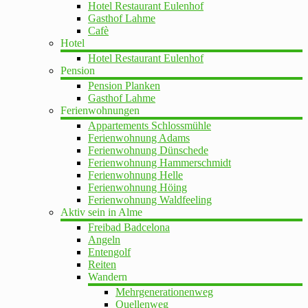
Hotel Restaurant Eulenhof
Gasthof Lahme
Cafè
Hotel
Hotel Restaurant Eulenhof
Pension
Pension Planken
Gasthof Lahme
Ferienwohnungen
Appartements Schlossmühle
Ferienwohnung Adams
Ferienwohnung Dünschede
Ferienwohnung Hammerschmidt
Ferienwohnung Helle
Ferienwohnung Höing
Ferienwohnung Waldfeeling
Aktiv sein in Alme
Freibad Badcelona
Angeln
Entengolf
Reiten
Wandern
Mehrgenerationenweg
Quellenweg