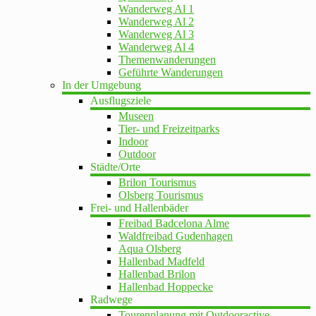
Wanderweg Al 1
Wanderweg Al 2
Wanderweg Al 3
Wanderweg Al 4
Themenwanderungen
Geführte Wanderungen
In der Umgebung
Ausflugsziele
Museen
Tier- und Freizeitparks
Indoor
Outdoor
Städte/Orte
Brilon Tourismus
Olsberg Tourismus
Frei- und Hallenbäder
Freibad Badcelona Alme
Waldfreibad Gudenhagen
Aqua Olsberg
Hallenbad Madfeld
Hallenbad Brilon
Hallenbad Hoppecke
Radwege
Tourenplanung mit Outdooractive