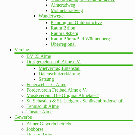
Almeradweg
Möhnetalradweg
Wanderwege
Planung mit Outdooractive
Raum Brilon
Raum Olsberg
Raum Büren/Bad Wünnenberg
Überregional
Vereine
BV 23 Alme
Dorfgemeinschaft Alme e.V.
Mietvertrag Entenstall
Datenschutzerklärung
Satzung
Feuerwehr LG Alme
Förderverein Freibad Alme e.V.
Musikverein “Die Original Almetaler”
St. Sebastian & St. Ludgerus Schützenbruderschaft
Tennisclub Alme
Theater Alme
Gewerbe
Almer Gewerbebetriebe
Jobbörse
Unsere Partner