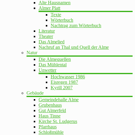
Alte Hausnamen
Almer Platt
Texte
Wörterbuch
Nachtrag zum Wörterbuch
Literatur
Theater
Das Almelied
Nachruf an Thal und Quell der Alme
Natur
Die Almequellen
Das Mühlental
Unwetter
Hochwasser 1986
Eisregen 1987
Kyrill 2007
Gebäude
Gemeindehalle Alme
Grubenhaus
Gut Almerfeld
Haus Tinne
Kirche St. Ludgerus
Pfarrhaus
Schloßmühle