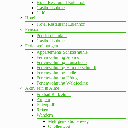
Hotel Restaurant Eulenhof
Gasthof Lahme
Cafè
Hotel
Hotel Restaurant Eulenhof
Pension
Pension Planken
Gasthof Lahme
Ferienwohnungen
Appartements Schlossmühle
Ferienwohnung Adams
Ferienwohnung Dünschede
Ferienwohnung Hammerschmidt
Ferienwohnung Helle
Ferienwohnung Höing
Ferienwohnung Waldfeeling
Aktiv sein in Alme
Freibad Badcelona
Angeln
Entengolf
Reiten
Wandern
Mehrgenerationenweg
Quellenweg