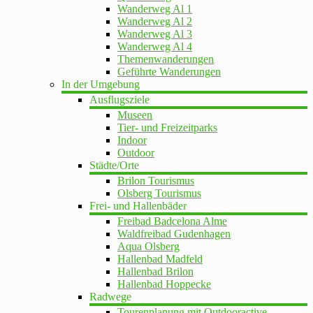
Wanderweg Al 1
Wanderweg Al 2
Wanderweg Al 3
Wanderweg Al 4
Themenwanderungen
Geführte Wanderungen
In der Umgebung
Ausflugsziele
Museen
Tier- und Freizeitparks
Indoor
Outdoor
Städte/Orte
Brilon Tourismus
Olsberg Tourismus
Frei- und Hallenbäder
Freibad Badcelona Alme
Waldfreibad Gudenhagen
Aqua Olsberg
Hallenbad Madfeld
Hallenbad Brilon
Hallenbad Hoppecke
Radwege
Tourenplanung mit Outdooractive