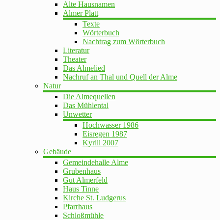
Alte Hausnamen
Almer Platt
Texte
Wörterbuch
Nachtrag zum Wörterbuch
Literatur
Theater
Das Almelied
Nachruf an Thal und Quell der Alme
Natur
Die Almequellen
Das Mühlental
Unwetter
Hochwasser 1986
Eisregen 1987
Kyrill 2007
Gebäude
Gemeindehalle Alme
Grubenhaus
Gut Almerfeld
Haus Tinne
Kirche St. Ludgerus
Pfarrhaus
Schloßmühle