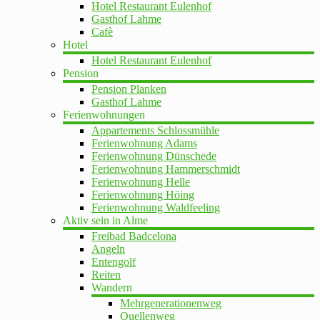
Hotel Restaurant Eulenhof
Gasthof Lahme
Cafè
Hotel
Hotel Restaurant Eulenhof
Pension
Pension Planken
Gasthof Lahme
Ferienwohnungen
Appartements Schlossmühle
Ferienwohnung Adams
Ferienwohnung Dünschede
Ferienwohnung Hammerschmidt
Ferienwohnung Helle
Ferienwohnung Höing
Ferienwohnung Waldfeeling
Aktiv sein in Alme
Freibad Badcelona
Angeln
Entengolf
Reiten
Wandern
Mehrgenerationenweg
Quellenweg