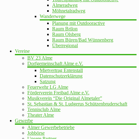
Almeradweg
Möhnetalradweg
Wanderwege
Planung mit Outdooractive
Raum Brilon
Raum Olsberg
Raum Büren/Bad Wünnenberg
Überregional
Vereine
BV 23 Alme
Dorfgemeinschaft Alme e.V.
Mietvertrag Entenstall
Datenschutzerklärung
Satzung
Feuerwehr LG Alme
Förderverein Freibad Alme e.V.
Musikverein “Die Original Almetaler”
St. Sebastian & St. Ludgerus Schützenbruderschaft
Tennisclub Alme
Theater Alme
Gewerbe
Almer Gewerbebetriebe
Jobbörse
Unsere Partner