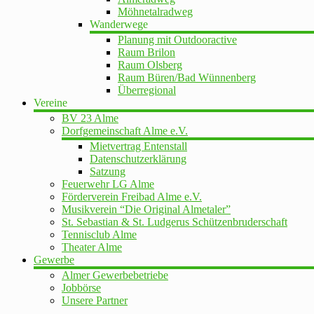
Möhnetalradweg
Wanderwege
Planung mit Outdooractive
Raum Brilon
Raum Olsberg
Raum Büren/Bad Wünnenberg
Überregional
Vereine
BV 23 Alme
Dorfgemeinschaft Alme e.V.
Mietvertrag Entenstall
Datenschutzerklärung
Satzung
Feuerwehr LG Alme
Förderverein Freibad Alme e.V.
Musikverein “Die Original Almetaler”
St. Sebastian & St. Ludgerus Schützenbruderschaft
Tennisclub Alme
Theater Alme
Gewerbe
Almer Gewerbebetriebe
Jobbörse
Unsere Partner