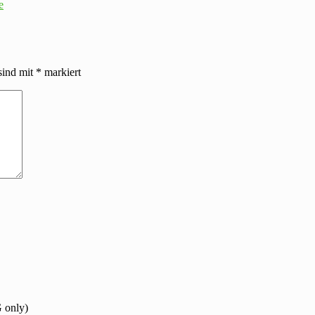
e
sind mit
*
markiert
 only)