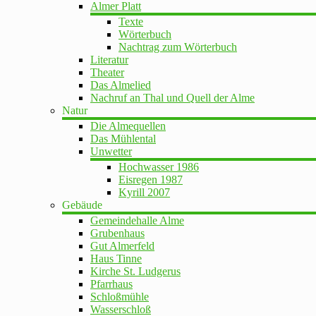
Almer Platt
Texte
Wörterbuch
Nachtrag zum Wörterbuch
Literatur
Theater
Das Almelied
Nachruf an Thal und Quell der Alme
Natur
Die Almequellen
Das Mühlental
Unwetter
Hochwasser 1986
Eisregen 1987
Kyrill 2007
Gebäude
Gemeindehalle Alme
Grubenhaus
Gut Almerfeld
Haus Tinne
Kirche St. Ludgerus
Pfarrhaus
Schloßmühle
Wasserschloß