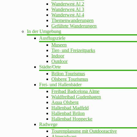
Wanderweg Al 2
Wanderweg Al 3
Wanderweg Al 4
Themenwanderungen
Geführte Wanderungen
In der Umgebung
Ausflugsziele
Museen
Tier- und Freizeitparks
Indoor
Outdoor
Städte/Orte
Brilon Tourismus
Olsberg Tourismus
Frei- und Hallenbäder
Freibad Badcelona Alme
Waldfreibad Gudenhagen
Aqua Olsberg
Hallenbad Madfeld
Hallenbad Brilon
Hallenbad Hoppecke
Radwege
Tourenplanung mit Outdooractive
Almeradweg