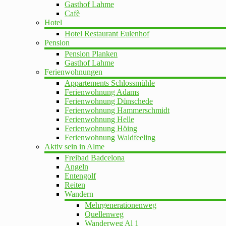
Gasthof Lahme
Cafè
Hotel
Hotel Restaurant Eulenhof
Pension
Pension Planken
Gasthof Lahme
Ferienwohnungen
Appartements Schlossmühle
Ferienwohnung Adams
Ferienwohnung Dünschede
Ferienwohnung Hammerschmidt
Ferienwohnung Helle
Ferienwohnung Höing
Ferienwohnung Waldfeeling
Aktiv sein in Alme
Freibad Badcelona
Angeln
Entengolf
Reiten
Wandern
Mehrgenerationenweg
Quellenweg
Wanderweg Al 1