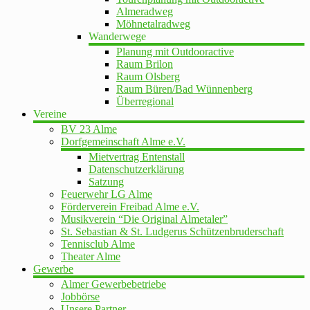
Almeradweg
Möhnetalradweg
Wanderwege
Planung mit Outdooractive
Raum Brilon
Raum Olsberg
Raum Büren/Bad Wünnenberg
Überregional
Vereine
BV 23 Alme
Dorfgemeinschaft Alme e.V.
Mietvertrag Entenstall
Datenschutzerklärung
Satzung
Feuerwehr LG Alme
Förderverein Freibad Alme e.V.
Musikverein “Die Original Almetaler”
St. Sebastian & St. Ludgerus Schützenbruderschaft
Tennisclub Alme
Theater Alme
Gewerbe
Almer Gewerbebetriebe
Jobbörse
Unsere Partner