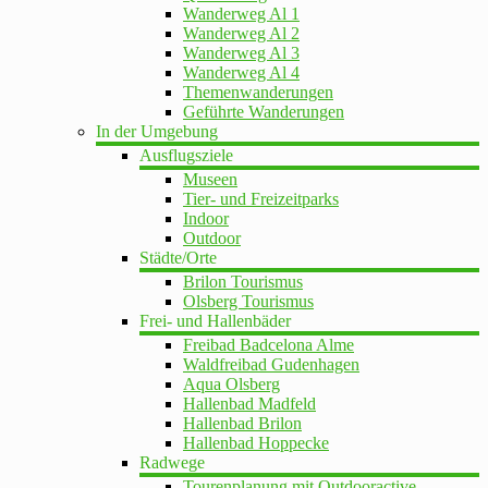
Wanderweg Al 1
Wanderweg Al 2
Wanderweg Al 3
Wanderweg Al 4
Themenwanderungen
Geführte Wanderungen
In der Umgebung
Ausflugsziele
Museen
Tier- und Freizeitparks
Indoor
Outdoor
Städte/Orte
Brilon Tourismus
Olsberg Tourismus
Frei- und Hallenbäder
Freibad Badcelona Alme
Waldfreibad Gudenhagen
Aqua Olsberg
Hallenbad Madfeld
Hallenbad Brilon
Hallenbad Hoppecke
Radwege
Tourenplanung mit Outdooractive