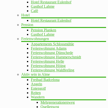
Hotel Restaurant Eulenhof
Gasthof Lahme
Cafè
Hotel
Hotel Restaurant Eulenhof
Pension
Pension Planken
Gasthof Lahme
Ferienwohnungen
Appartements Schlossmühle
Ferienwohnung Adams
Ferienwohnung Dünschede
Ferienwohnung Hammerschmidt
Ferienwohnung Helle
Ferienwohnung Höing
Ferienwohnung Waldfeeling
Aktiv sein in Alme
Freibad Badcelona
Angeln
Entengolf
Reiten
Wandern
Mehrgenerationenweg
Quellenweg