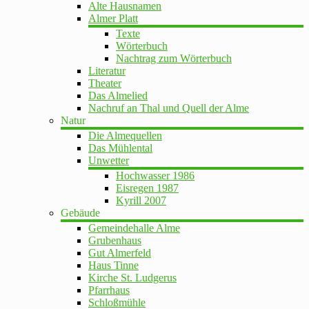
Alte Hausnamen
Almer Platt
Texte
Wörterbuch
Nachtrag zum Wörterbuch
Literatur
Theater
Das Almelied
Nachruf an Thal und Quell der Alme
Natur
Die Almequellen
Das Mühlental
Unwetter
Hochwasser 1986
Eisregen 1987
Kyrill 2007
Gebäude
Gemeindehalle Alme
Grubenhaus
Gut Almerfeld
Haus Tinne
Kirche St. Ludgerus
Pfarrhaus
Schloßmühle