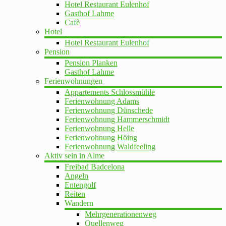
Hotel Restaurant Eulenhof
Gasthof Lahme
Cafè
Hotel
Hotel Restaurant Eulenhof
Pension
Pension Planken
Gasthof Lahme
Ferienwohnungen
Appartements Schlossmühle
Ferienwohnung Adams
Ferienwohnung Dünschede
Ferienwohnung Hammerschmidt
Ferienwohnung Helle
Ferienwohnung Höing
Ferienwohnung Waldfeeling
Aktiv sein in Alme
Freibad Badcelona
Angeln
Entengolf
Reiten
Wandern
Mehrgenerationenweg
Quellenweg