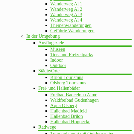
Wanderweg Al 1
Wanderweg Al 2
Wanderweg Al 3
Wanderweg Al 4
Themenwanderungen
Geführte Wanderungen
In der Umgebung
Ausflugsziele
Museen
Tier- und Freizeitparks
Indoor
Outdoor
Städte/Orte
Brilon Tourismus
Olsberg Tourismus
Frei- und Hallenbäder
Freibad Badcelona Alme
Waldfreibad Gudenhagen
Aqua Olsberg
Hallenbad Madfeld
Hallenbad Brilon
Hallenbad Hoppecke
Radwege
Tourenplanung mit Outdooractive