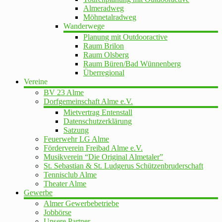
Almeradweg
Möhnetalradweg
Wanderwege
Planung mit Outdooractive
Raum Brilon
Raum Olsberg
Raum Büren/Bad Wünnenberg
Überregional
Vereine
BV 23 Alme
Dorfgemeinschaft Alme e.V.
Mietvertrag Entenstall
Datenschutzerklärung
Satzung
Feuerwehr LG Alme
Förderverein Freibad Alme e.V.
Musikverein “Die Original Almetaler”
St. Sebastian & St. Ludgerus Schützenbruderschaft
Tennisclub Alme
Theater Alme
Gewerbe
Almer Gewerbebetriebe
Jobbörse
Unsere Partner