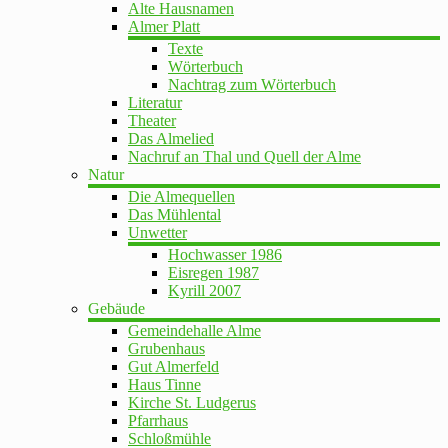
Alte Hausnamen
Almer Platt
Texte
Wörterbuch
Nachtrag zum Wörterbuch
Literatur
Theater
Das Almelied
Nachruf an Thal und Quell der Alme
Natur
Die Almequellen
Das Mühlental
Unwetter
Hochwasser 1986
Eisregen 1987
Kyrill 2007
Gebäude
Gemeindehalle Alme
Grubenhaus
Gut Almerfeld
Haus Tinne
Kirche St. Ludgerus
Pfarrhaus
Schloßmühle