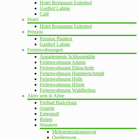
Hotel Restaurant Eulenhof
Gasthof Lahme
Cafè
Hotel
Hotel Restaurant Eulenhof
Pension
Pension Planken
Gasthof Lahme
Ferienwohnungen
Appartements Schlossmühle
Ferienwohnung Adams
Ferienwohnung Dünschede
Ferienwohnung Hammerschmidt
Ferienwohnung Helle
Ferienwohnung Höing
Ferienwohnung Waldfeeling
Aktiv sein in Alme
Freibad Badcelona
Angeln
Entengolf
Reiten
Wandern
Mehrgenerationenweg
Quellenweg