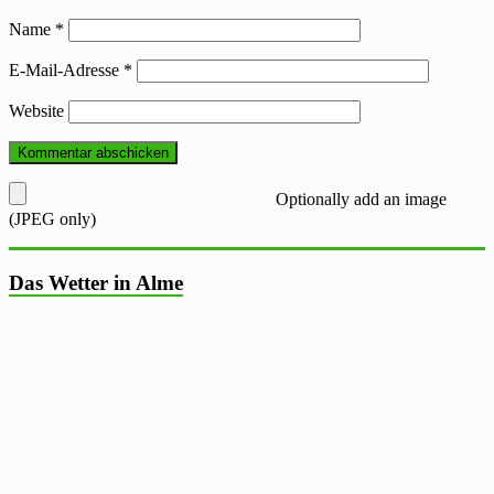
Name
*
E-Mail-Adresse
*
Website
Optionally add an image
(JPEG only)
Das Wetter in Alme