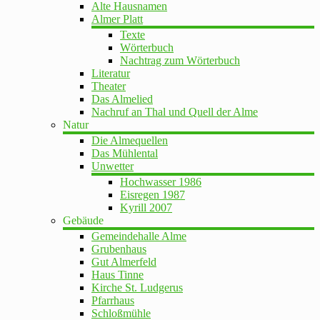
Alte Hausnamen
Almer Platt
Texte
Wörterbuch
Nachtrag zum Wörterbuch
Literatur
Theater
Das Almelied
Nachruf an Thal und Quell der Alme
Natur
Die Almequellen
Das Mühlental
Unwetter
Hochwasser 1986
Eisregen 1987
Kyrill 2007
Gebäude
Gemeindehalle Alme
Grubenhaus
Gut Almerfeld
Haus Tinne
Kirche St. Ludgerus
Pfarrhaus
Schloßmühle