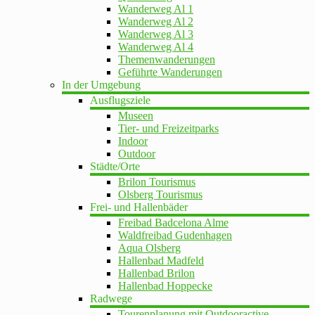
Wanderweg Al 1
Wanderweg Al 2
Wanderweg Al 3
Wanderweg Al 4
Themenwanderungen
Geführte Wanderungen
In der Umgebung
Ausflugsziele
Museen
Tier- und Freizeitparks
Indoor
Outdoor
Städte/Orte
Brilon Tourismus
Olsberg Tourismus
Frei- und Hallenbäder
Freibad Badcelona Alme
Waldfreibad Gudenhagen
Aqua Olsberg
Hallenbad Madfeld
Hallenbad Brilon
Hallenbad Hoppecke
Radwege
Tourenplanung mit Outdooractive