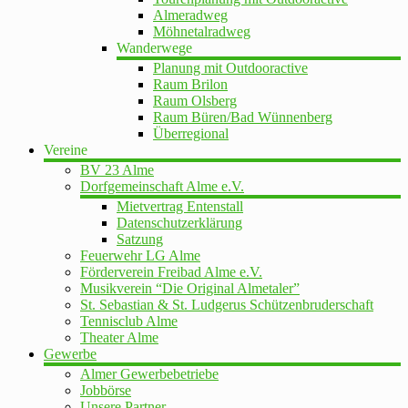
Almeradweg
Möhnetalradweg
Wanderwege
Planung mit Outdooractive
Raum Brilon
Raum Olsberg
Raum Büren/Bad Wünnenberg
Überregional
Vereine
BV 23 Alme
Dorfgemeinschaft Alme e.V.
Mietvertrag Entenstall
Datenschutzerklärung
Satzung
Feuerwehr LG Alme
Förderverein Freibad Alme e.V.
Musikverein “Die Original Almetaler”
St. Sebastian & St. Ludgerus Schützenbruderschaft
Tennisclub Alme
Theater Alme
Gewerbe
Almer Gewerbebetriebe
Jobbörse
Unsere Partner