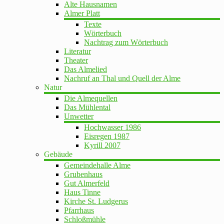
Alte Hausnamen
Almer Platt
Texte
Wörterbuch
Nachtrag zum Wörterbuch
Literatur
Theater
Das Almelied
Nachruf an Thal und Quell der Alme
Natur
Die Almequellen
Das Mühlental
Unwetter
Hochwasser 1986
Eisregen 1987
Kyrill 2007
Gebäude
Gemeindehalle Alme
Grubenhaus
Gut Almerfeld
Haus Tinne
Kirche St. Ludgerus
Pfarrhaus
Schloßmühle