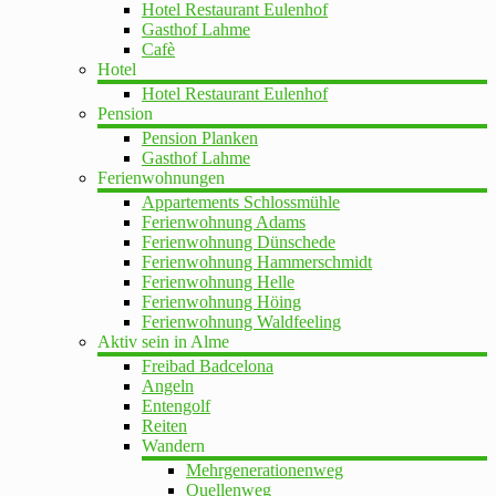
Hotel Restaurant Eulenhof
Gasthof Lahme
Cafè
Hotel
Hotel Restaurant Eulenhof
Pension
Pension Planken
Gasthof Lahme
Ferienwohnungen
Appartements Schlossmühle
Ferienwohnung Adams
Ferienwohnung Dünschede
Ferienwohnung Hammerschmidt
Ferienwohnung Helle
Ferienwohnung Höing
Ferienwohnung Waldfeeling
Aktiv sein in Alme
Freibad Badcelona
Angeln
Entengolf
Reiten
Wandern
Mehrgenerationenweg
Quellenweg