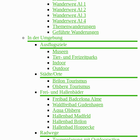
Wanderweg Al 1
Wanderweg Al 2
Wanderweg Al 3
Wanderweg Al 4
Themenwanderungen
Geführte Wanderungen
In der Umgebung
Ausflugsziele
Museen
Tier- und Freizeitparks
Indoor
Outdoor
Städte/Orte
Brilon Tourismus
Olsberg Tourismus
Frei- und Hallenbäder
Freibad Badcelona Alme
Waldfreibad Gudenhagen
Aqua Olsberg
Hallenbad Madfeld
Hallenbad Brilon
Hallenbad Hoppecke
Radwege
Tourenplanung mit Outdooractive