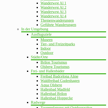
Wanderweg Al 1
Wanderweg Al 2
Wanderweg Al 3
Wanderweg Al 4
Themenwanderungen
Geführte Wanderungen
In der Umgebung
Ausflugsziele
Museen
Tier- und Freizeitparks
Indoor
Outdoor
Städte/Orte
Brilon Tourismus
Olsberg Tourismus
Frei- und Hallenbäder
Freibad Badcelona Alme
Waldfreibad Gudenhagen
Aqua Olsberg
Hallenbad Madfeld
Hallenbad Brilon
Hallenbad Hoppecke
Radwege
Tourenplanung mit Outdooractive