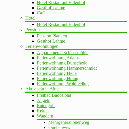
Hotel Restaurant Eulenhof
Gasthof Lahme
Cafè
Hotel
Hotel Restaurant Eulenhof
Pension
Pension Planken
Gasthof Lahme
Ferienwohnungen
Appartements Schlossmühle
Ferienwohnung Adams
Ferienwohnung Dünschede
Ferienwohnung Hammerschmidt
Ferienwohnung Helle
Ferienwohnung Höing
Ferienwohnung Waldfeeling
Aktiv sein in Alme
Freibad Badcelona
Angeln
Entengolf
Reiten
Wandern
Mehrgenerationenweg
Quellenweg