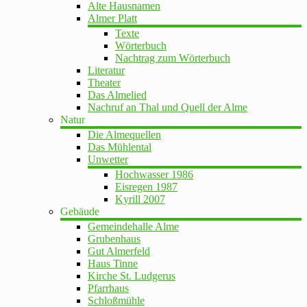
Alte Hausnamen
Almer Platt
Texte
Wörterbuch
Nachtrag zum Wörterbuch
Literatur
Theater
Das Almelied
Nachruf an Thal und Quell der Alme
Natur
Die Almequellen
Das Mühlental
Unwetter
Hochwasser 1986
Eisregen 1987
Kyrill 2007
Gebäude
Gemeindehalle Alme
Grubenhaus
Gut Almerfeld
Haus Tinne
Kirche St. Ludgerus
Pfarrhaus
Schloßmühle