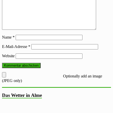
Name
*
E-Mail-Adresse
*
Website
Optionally add an image
(JPEG only)
Das Wetter in Alme