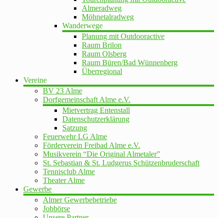
Almeradweg
Möhnetalradweg
Wanderwege
Planung mit Outdooractive
Raum Brilon
Raum Olsberg
Raum Büren/Bad Wünnenberg
Überregional
Vereine
BV 23 Alme
Dorfgemeinschaft Alme e.V.
Mietvertrag Entenstall
Datenschutzerklärung
Satzung
Feuerwehr LG Alme
Förderverein Freibad Alme e.V.
Musikverein “Die Original Almetaler”
St. Sebastian & St. Ludgerus Schützenbruderschaft
Tennisclub Alme
Theater Alme
Gewerbe
Almer Gewerbebetriebe
Jobbörse
Unsere Partner