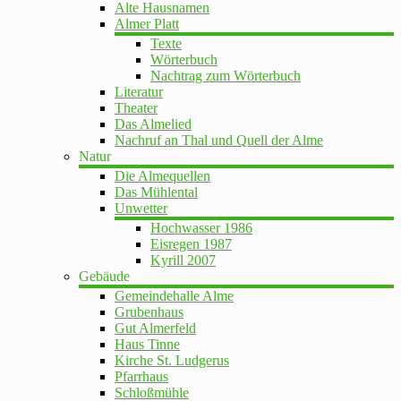
Alte Hausnamen
Almer Platt
Texte
Wörterbuch
Nachtrag zum Wörterbuch
Literatur
Theater
Das Almelied
Nachruf an Thal und Quell der Alme
Natur
Die Almequellen
Das Mühlental
Unwetter
Hochwasser 1986
Eisregen 1987
Kyrill 2007
Gebäude
Gemeindehalle Alme
Grubenhaus
Gut Almerfeld
Haus Tinne
Kirche St. Ludgerus
Pfarrhaus
Schloßmühle