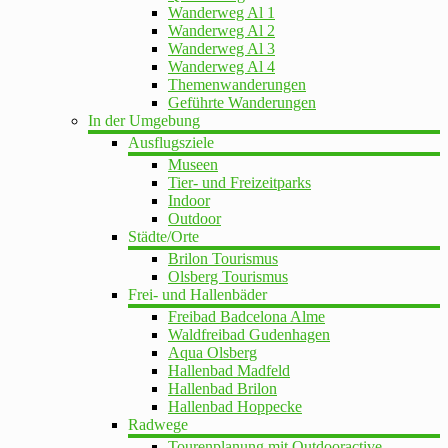
Wanderweg Al 1
Wanderweg Al 2
Wanderweg Al 3
Wanderweg Al 4
Themenwanderungen
Geführte Wanderungen
In der Umgebung
Ausflugsziele
Museen
Tier- und Freizeitparks
Indoor
Outdoor
Städte/Orte
Brilon Tourismus
Olsberg Tourismus
Frei- und Hallenbäder
Freibad Badcelona Alme
Waldfreibad Gudenhagen
Aqua Olsberg
Hallenbad Madfeld
Hallenbad Brilon
Hallenbad Hoppecke
Radwege
Tourenplanung mit Outdooractive