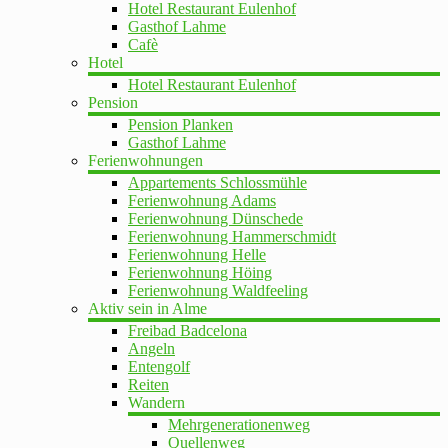
Hotel Restaurant Eulenhof
Gasthof Lahme
Cafè
Hotel
Hotel Restaurant Eulenhof
Pension
Pension Planken
Gasthof Lahme
Ferienwohnungen
Appartements Schlossmühle
Ferienwohnung Adams
Ferienwohnung Dünschede
Ferienwohnung Hammerschmidt
Ferienwohnung Helle
Ferienwohnung Höing
Ferienwohnung Waldfeeling
Aktiv sein in Alme
Freibad Badcelona
Angeln
Entengolf
Reiten
Wandern
Mehrgenerationenweg
Quellenweg