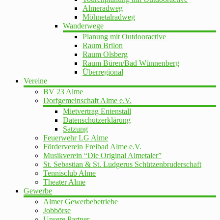
Almeradweg
Möhnetalradweg
Wanderwege
Planung mit Outdooractive
Raum Brilon
Raum Olsberg
Raum Büren/Bad Wünnenberg
Überregional
Vereine
BV 23 Alme
Dorfgemeinschaft Alme e.V.
Mietvertrag Entenstall
Datenschutzerklärung
Satzung
Feuerwehr LG Alme
Förderverein Freibad Alme e.V.
Musikverein “Die Original Almetaler”
St. Sebastian & St. Ludgerus Schützenbruderschaft
Tennisclub Alme
Theater Alme
Gewerbe
Almer Gewerbebetriebe
Jobbörse
Unsere Partner