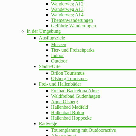
Wanderweg Al 2
Wanderweg Al 3
Wanderweg Al 4
Themenwanderungen
Geführte Wanderungen
In der Umgebung
Ausflugsziele
Museen
Tier- und Freizeitparks
Indoor
Outdoor
Städte/Orte
Brilon Tourismus
Olsberg Tourismus
Frei- und Hallenbäder
Freibad Badcelona Alme
Waldfreibad Gudenhagen
Aqua Olsberg
Hallenbad Madfeld
Hallenbad Brilon
Hallenbad Hoppecke
Radwege
Tourenplanung mit Outdooractive
Almeradweg