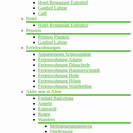
Hotel Restaurant Eulenhof
Gasthof Lahme
Cafè
Hotel
Hotel Restaurant Eulenhof
Pension
Pension Planken
Gasthof Lahme
Ferienwohnungen
Appartements Schlossmühle
Ferienwohnung Adams
Ferienwohnung Dünschede
Ferienwohnung Hammerschmidt
Ferienwohnung Helle
Ferienwohnung Höing
Ferienwohnung Waldfeeling
Aktiv sein in Alme
Freibad Badcelona
Angeln
Entengolf
Reiten
Wandern
Mehrgenerationenweg
Quellenweg