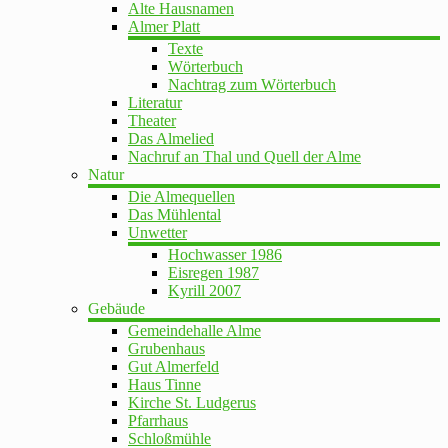
Alte Hausnamen
Almer Platt
Texte
Wörterbuch
Nachtrag zum Wörterbuch
Literatur
Theater
Das Almelied
Nachruf an Thal und Quell der Alme
Natur
Die Almequellen
Das Mühlental
Unwetter
Hochwasser 1986
Eisregen 1987
Kyrill 2007
Gebäude
Gemeindehalle Alme
Grubenhaus
Gut Almerfeld
Haus Tinne
Kirche St. Ludgerus
Pfarrhaus
Schloßmühle