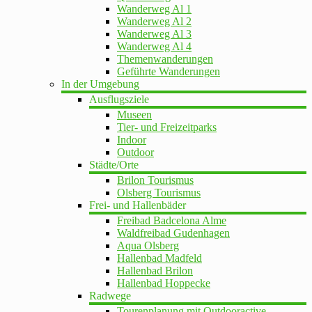
Wanderweg Al 1
Wanderweg Al 2
Wanderweg Al 3
Wanderweg Al 4
Themenwanderungen
Geführte Wanderungen
In der Umgebung
Ausflugsziele
Museen
Tier- und Freizeitparks
Indoor
Outdoor
Städte/Orte
Brilon Tourismus
Olsberg Tourismus
Frei- und Hallenbäder
Freibad Badcelona Alme
Waldfreibad Gudenhagen
Aqua Olsberg
Hallenbad Madfeld
Hallenbad Brilon
Hallenbad Hoppecke
Radwege
Tourenplanung mit Outdooractive