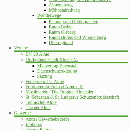
Almeradweg
Möhnetalradweg
Wanderwege
Planung mit Outdooractive
Raum Brilon
Raum Olsberg
Raum Büren/Bad Wünnenberg
Überregional
Vereine
BV 23 Alme
Dorfgemeinschaft Alme e.V.
Mietvertrag Entenstall
Datenschutzerklärung
Satzung
Feuerwehr LG Alme
Förderverein Freibad Alme e.V.
Musikverein “Die Original Almetaler”
St. Sebastian & St. Ludgerus Schützenbruderschaft
Tennisclub Alme
Theater Alme
Gewerbe
Almer Gewerbebetriebe
Jobbörse
Unsere Partner