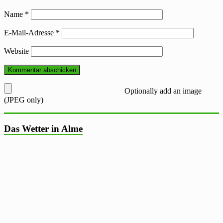
Name
*
E-Mail-Adresse
*
Website
Optionally add an image
(JPEG only)
Das Wetter in Alme