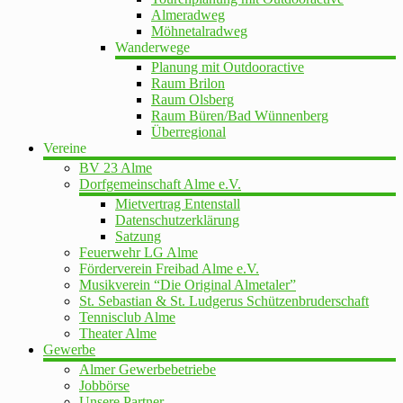
Almeradweg
Möhnetalradweg
Wanderwege
Planung mit Outdooractive
Raum Brilon
Raum Olsberg
Raum Büren/Bad Wünnenberg
Überregional
Vereine
BV 23 Alme
Dorfgemeinschaft Alme e.V.
Mietvertrag Entenstall
Datenschutzerklärung
Satzung
Feuerwehr LG Alme
Förderverein Freibad Alme e.V.
Musikverein “Die Original Almetaler”
St. Sebastian & St. Ludgerus Schützenbruderschaft
Tennisclub Alme
Theater Alme
Gewerbe
Almer Gewerbebetriebe
Jobbörse
Unsere Partner