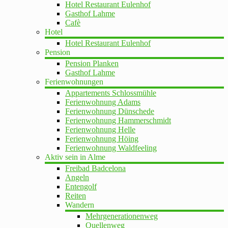
Hotel Restaurant Eulenhof
Gasthof Lahme
Cafè
Hotel
Hotel Restaurant Eulenhof
Pension
Pension Planken
Gasthof Lahme
Ferienwohnungen
Appartements Schlossmühle
Ferienwohnung Adams
Ferienwohnung Dünschede
Ferienwohnung Hammerschmidt
Ferienwohnung Helle
Ferienwohnung Höing
Ferienwohnung Waldfeeling
Aktiv sein in Alme
Freibad Badcelona
Angeln
Entengolf
Reiten
Wandern
Mehrgenerationenweg
Quellenweg