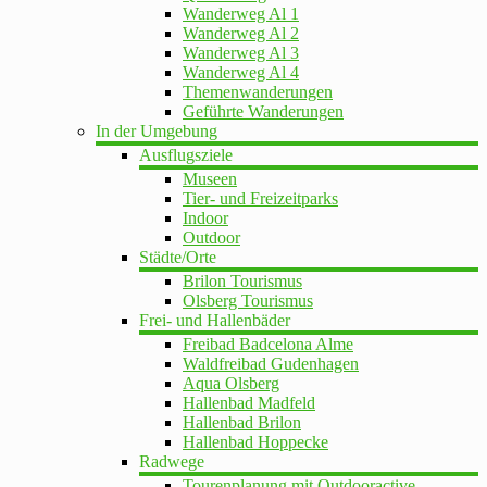
Wanderweg Al 1
Wanderweg Al 2
Wanderweg Al 3
Wanderweg Al 4
Themenwanderungen
Geführte Wanderungen
In der Umgebung
Ausflugsziele
Museen
Tier- und Freizeitparks
Indoor
Outdoor
Städte/Orte
Brilon Tourismus
Olsberg Tourismus
Frei- und Hallenbäder
Freibad Badcelona Alme
Waldfreibad Gudenhagen
Aqua Olsberg
Hallenbad Madfeld
Hallenbad Brilon
Hallenbad Hoppecke
Radwege
Tourenplanung mit Outdooractive