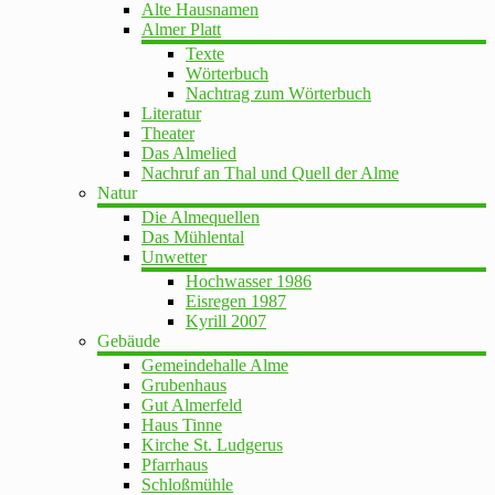
Alte Hausnamen
Almer Platt
Texte
Wörterbuch
Nachtrag zum Wörterbuch
Literatur
Theater
Das Almelied
Nachruf an Thal und Quell der Alme
Natur
Die Almequellen
Das Mühlental
Unwetter
Hochwasser 1986
Eisregen 1987
Kyrill 2007
Gebäude
Gemeindehalle Alme
Grubenhaus
Gut Almerfeld
Haus Tinne
Kirche St. Ludgerus
Pfarrhaus
Schloßmühle