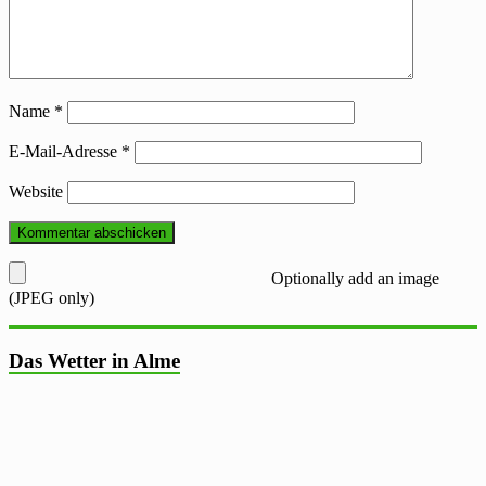
Name
*
E-Mail-Adresse
*
Website
Optionally add an image
(JPEG only)
Das Wetter in Alme