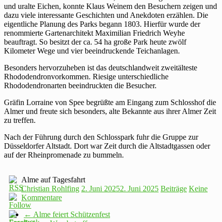
und uralte Eichen, konnte Klaus Weinem den Besuchern zeigen und
dazu viele interessante Geschichten und Anekdoten erzählen. Die
eigentliche Planung des Parks begann 1803. Hierfür wurde der
renommierte Gartenarchitekt Maximilian Friedrich Weyhe
beauftragt. So besitzt der ca. 54 ha große Park heute zwölf
Kilometer Wege und vier beeindruckende Teichanlagen.
Besonders hervorzuheben ist das deutschlandweit zweitälteste
Rhododendronvorkommen. Riesige unterschiedliche
Rhododendronarten beeindruckten die Besucher.
Gräfin Lorraine von Spee begrüßte am Eingang zum Schlosshof die
Almer und freute sich besonders, alte Bekannte aus ihrer Almer Zeit
zu treffen.
Nach der Führung durch den Schlosspark fuhr die Gruppe zur
Düsseldorfer Altstadt. Dort war Zeit durch die Altstadtgassen oder
auf der Rheinpromenade zu bummeln.
Alme auf Tagesfahrt
Christian Rohlfing
2. Juni 2025
2. Juni 2025
Beiträge
Keine
Kommentare
←
Alme feiert Schützenfest