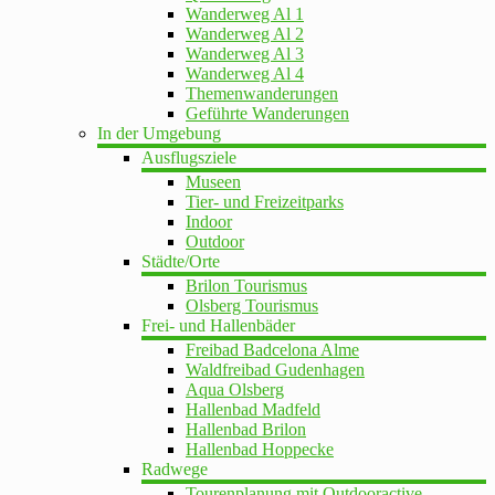
Wanderweg Al 1
Wanderweg Al 2
Wanderweg Al 3
Wanderweg Al 4
Themenwanderungen
Geführte Wanderungen
In der Umgebung
Ausflugsziele
Museen
Tier- und Freizeitparks
Indoor
Outdoor
Städte/Orte
Brilon Tourismus
Olsberg Tourismus
Frei- und Hallenbäder
Freibad Badcelona Alme
Waldfreibad Gudenhagen
Aqua Olsberg
Hallenbad Madfeld
Hallenbad Brilon
Hallenbad Hoppecke
Radwege
Tourenplanung mit Outdooractive