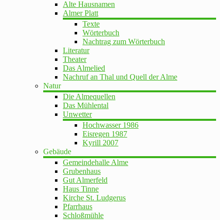
Alte Hausnamen
Almer Platt
Texte
Wörterbuch
Nachtrag zum Wörterbuch
Literatur
Theater
Das Almelied
Nachruf an Thal und Quell der Alme
Natur
Die Almequellen
Das Mühlental
Unwetter
Hochwasser 1986
Eisregen 1987
Kyrill 2007
Gebäude
Gemeindehalle Alme
Grubenhaus
Gut Almerfeld
Haus Tinne
Kirche St. Ludgerus
Pfarrhaus
Schloßmühle