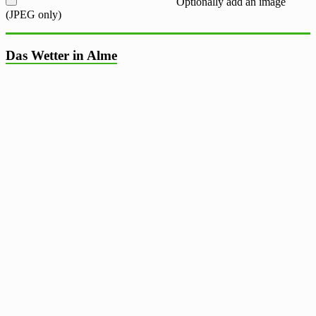
Optionally add an image
(JPEG only)
Das Wetter in Alme