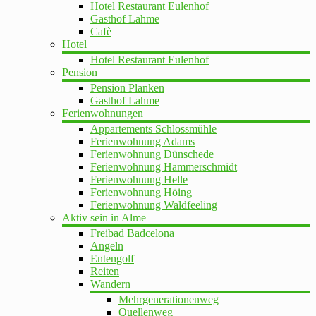
Hotel Restaurant Eulenhof
Gasthof Lahme
Cafè
Hotel
Hotel Restaurant Eulenhof
Pension
Pension Planken
Gasthof Lahme
Ferienwohnungen
Appartements Schlossmühle
Ferienwohnung Adams
Ferienwohnung Dünschede
Ferienwohnung Hammerschmidt
Ferienwohnung Helle
Ferienwohnung Höing
Ferienwohnung Waldfeeling
Aktiv sein in Alme
Freibad Badcelona
Angeln
Entengolf
Reiten
Wandern
Mehrgenerationenweg
Quellenweg