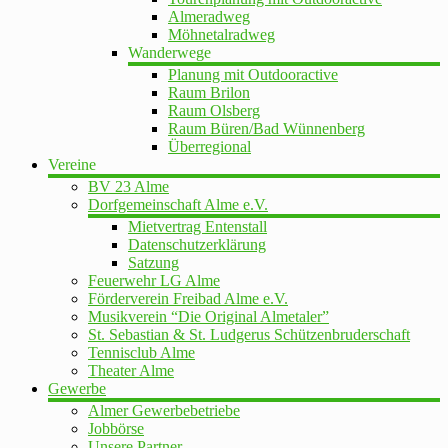
Almeradweg
Möhnetalradweg
Wanderwege
Planung mit Outdooractive
Raum Brilon
Raum Olsberg
Raum Büren/Bad Wünnenberg
Überregional
Vereine
BV 23 Alme
Dorfgemeinschaft Alme e.V.
Mietvertrag Entenstall
Datenschutzerklärung
Satzung
Feuerwehr LG Alme
Förderverein Freibad Alme e.V.
Musikverein “Die Original Almetaler”
St. Sebastian & St. Ludgerus Schützenbruderschaft
Tennisclub Alme
Theater Alme
Gewerbe
Almer Gewerbebetriebe
Jobbörse
Unsere Partner