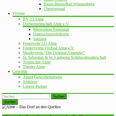
Raum Büren/Bad Wünnenberg
Überregional
Vereine
BV 23 Alme
Dorfgemeinschaft Alme e.V.
Mietvertrag Entenstall
Datenschutzerklärung
Satzung
Feuerwehr LG Alme
Förderverein Freibad Alme e.V.
Musikverein “Die Original Almetaler”
St. Sebastian & St. Ludgerus Schützenbruderschaft
Tennisclub Alme
Theater Alme
Gewerbe
Almer Gewerbebetriebe
Jobbörse
Unsere Partner
Suchen