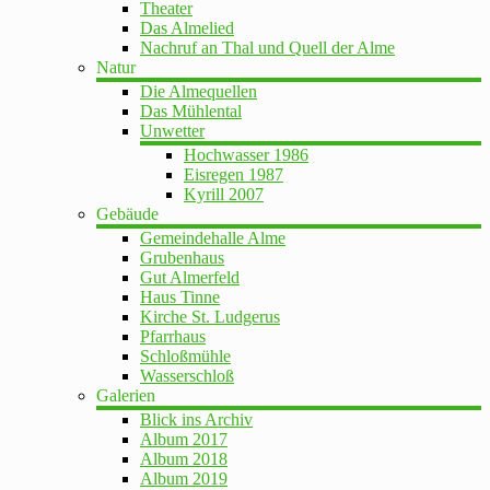
Theater
Das Almelied
Nachruf an Thal und Quell der Alme
Natur
Die Almequellen
Das Mühlental
Unwetter
Hochwasser 1986
Eisregen 1987
Kyrill 2007
Gebäude
Gemeindehalle Alme
Grubenhaus
Gut Almerfeld
Haus Tinne
Kirche St. Ludgerus
Pfarrhaus
Schloßmühle
Wasserschloß
Galerien
Blick ins Archiv
Album 2017
Album 2018
Album 2019