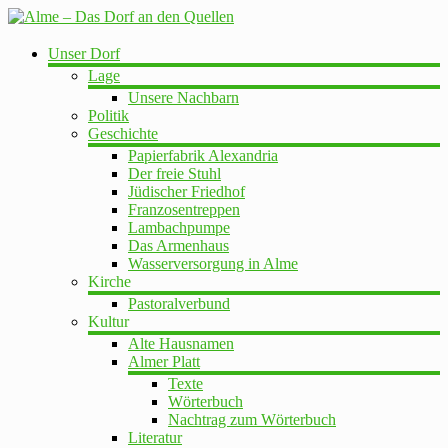
Zum
Inhalt
springen
Alme
Unser Dorf
–
Lage
Das
Unsere Nachbarn
Politik
Dorf
Geschichte
an
Papierfabrik Alexandria
den
Der freie Stuhl
Quellen
Jüdischer Friedhof
Franzosentreppen
Aktuelles
Lambachpumpe
rund
Das Armenhaus
um
Wasserversorgung in Alme
Alme
Kirche
sowie
Pastoralverbund
Informationen
Kultur
für
Alte Hausnamen
Gäste
Almer Platt
und
Texte
Besucher
Wörterbuch
Nachtrag zum Wörterbuch
Literatur