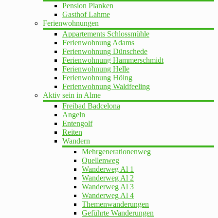
Pension Planken
Gasthof Lahme
Ferienwohnungen
Appartements Schlossmühle
Ferienwohnung Adams
Ferienwohnung Dünschede
Ferienwohnung Hammerschmidt
Ferienwohnung Helle
Ferienwohnung Höing
Ferienwohnung Waldfeeling
Aktiv sein in Alme
Freibad Badcelona
Angeln
Entengolf
Reiten
Wandern
Mehrgenerationenweg
Quellenweg
Wanderweg Al 1
Wanderweg Al 2
Wanderweg Al 3
Wanderweg Al 4
Themenwanderungen
Geführte Wanderungen