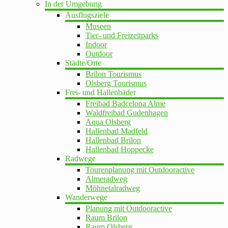
In der Umgebung
Ausflugsziele
Museen
Tier- und Freizeitparks
Indoor
Outdoor
Städte/Orte
Brilon Tourismus
Olsberg Tourismus
Frei- und Hallenbäder
Freibad Badcelona Alme
Waldfreibad Gudenhagen
Aqua Olsberg
Hallenbad Madfeld
Hallenbad Brilon
Hallenbad Hoppecke
Radwege
Tourenplanung mit Outdooractive
Almeradweg
Möhnetalradweg
Wanderwege
Planung mit Outdooractive
Raum Brilon
Raum Olsberg