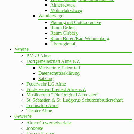
Almeradweg
Möhnetalradweg
Wanderwege
Planung mit Outdooractive
Raum Brilon
Raum Olsberg
Raum Büren/Bad Wünnenberg
Überregional
Vereine
BV 23 Alme
Dorfgemeinschaft Alme e.V.
Mietvertrag Entenstall
Datenschutzerklärung
Satzung
Feuerwehr LG Alme
Förderverein Freibad Alme e.V.
Musikverein “Die Original Almetaler”
St. Sebastian & St. Ludgerus Schützenbruderschaft
Tennisclub Alme
Theater Alme
Gewerbe
Almer Gewerbebetriebe
Jobbörse
Unsere Partner