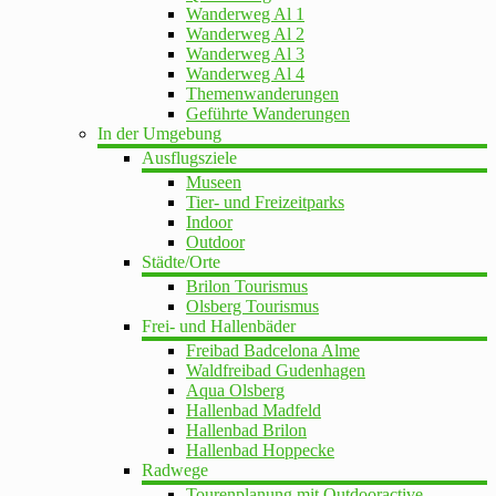
Wanderweg Al 1
Wanderweg Al 2
Wanderweg Al 3
Wanderweg Al 4
Themenwanderungen
Geführte Wanderungen
In der Umgebung
Ausflugsziele
Museen
Tier- und Freizeitparks
Indoor
Outdoor
Städte/Orte
Brilon Tourismus
Olsberg Tourismus
Frei- und Hallenbäder
Freibad Badcelona Alme
Waldfreibad Gudenhagen
Aqua Olsberg
Hallenbad Madfeld
Hallenbad Brilon
Hallenbad Hoppecke
Radwege
Tourenplanung mit Outdooractive