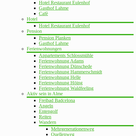
Hotel Restaurant Eulenhof
Gasthof Lahme
Cafè
Hotel
Hotel Restaurant Eulenhof
Pension
Pension Planken
Gasthof Lahme
Ferienwohnungen
Appartements Schlossmühle
Ferienwohnung Adams
Ferienwohnung Dünschede
Ferienwohnung Hammerschmidt
Ferienwohnung Helle
Ferienwohnung Höing
Ferienwohnung Waldfeeling
Aktiv sein in Alme
Freibad Badcelona
Angeln
Entengolf
Reiten
Wandern
Mehrgenerationenweg
Quellenweg