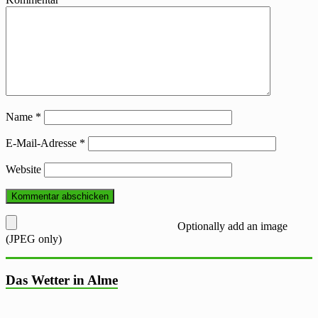
Name
*
E-Mail-Adresse
*
Website
Optionally add an image
(JPEG only)
Das Wetter in Alme