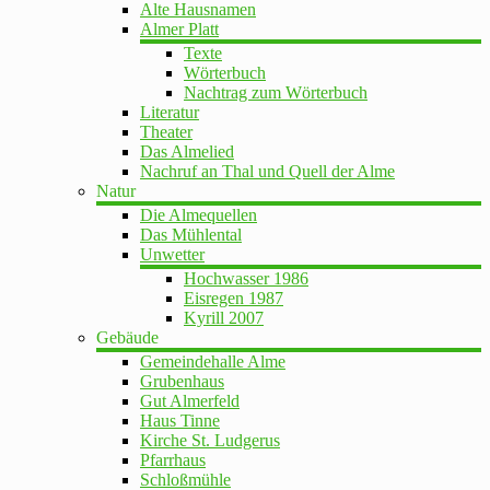
Alte Hausnamen
Almer Platt
Texte
Wörterbuch
Nachtrag zum Wörterbuch
Literatur
Theater
Das Almelied
Nachruf an Thal und Quell der Alme
Natur
Die Almequellen
Das Mühlental
Unwetter
Hochwasser 1986
Eisregen 1987
Kyrill 2007
Gebäude
Gemeindehalle Alme
Grubenhaus
Gut Almerfeld
Haus Tinne
Kirche St. Ludgerus
Pfarrhaus
Schloßmühle