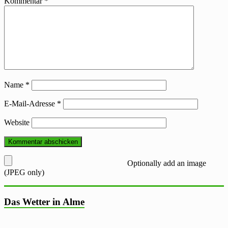
Kommentar
*
Name
*
E-Mail-Adresse
*
Website
Optionally add an image
(JPEG only)
Das Wetter in Alme