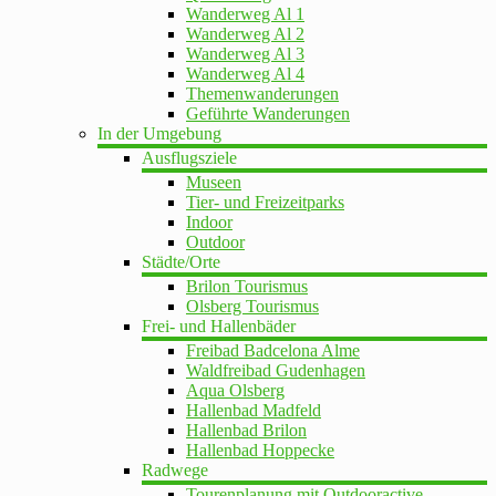
Wanderweg Al 1
Wanderweg Al 2
Wanderweg Al 3
Wanderweg Al 4
Themenwanderungen
Geführte Wanderungen
In der Umgebung
Ausflugsziele
Museen
Tier- und Freizeitparks
Indoor
Outdoor
Städte/Orte
Brilon Tourismus
Olsberg Tourismus
Frei- und Hallenbäder
Freibad Badcelona Alme
Waldfreibad Gudenhagen
Aqua Olsberg
Hallenbad Madfeld
Hallenbad Brilon
Hallenbad Hoppecke
Radwege
Tourenplanung mit Outdooractive