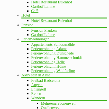
Hotel Restaurant Eulenhof
Gasthof Lahme
Cafè
Hotel
Hotel Restaurant Eulenhof
Pension
Pension Planken
Gasthof Lahme
Ferienwohnungen
Appartements Schlossmühle
Ferienwohnung Adams
Ferienwohnung Dünschede
Ferienwohnung Hammerschmidt
Ferienwohnung Helle
Ferienwohnung Höing
Ferienwohnung Waldfeeling
Aktiv sein in Alme
Freibad Badcelona
Angeln
Entengolf
Reiten
Wandern
Mehrgenerationenweg
Quellenweg