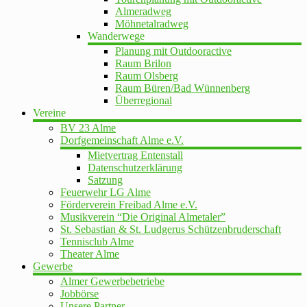
Almeradweg
Möhnetalradweg
Wanderwege
Planung mit Outdooractive
Raum Brilon
Raum Olsberg
Raum Büren/Bad Wünnenberg
Überregional
Vereine
BV 23 Alme
Dorfgemeinschaft Alme e.V.
Mietvertrag Entenstall
Datenschutzerklärung
Satzung
Feuerwehr LG Alme
Förderverein Freibad Alme e.V.
Musikverein “Die Original Almetaler”
St. Sebastian & St. Ludgerus Schützenbruderschaft
Tennisclub Alme
Theater Alme
Gewerbe
Almer Gewerbebetriebe
Jobbörse
Unsere Partner