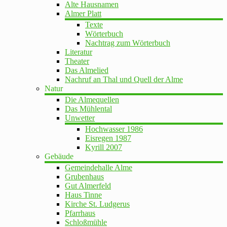
Alte Hausnamen
Almer Platt
Texte
Wörterbuch
Nachtrag zum Wörterbuch
Literatur
Theater
Das Almelied
Nachruf an Thal und Quell der Alme
Natur
Die Almequellen
Das Mühlental
Unwetter
Hochwasser 1986
Eisregen 1987
Kyrill 2007
Gebäude
Gemeindehalle Alme
Grubenhaus
Gut Almerfeld
Haus Tinne
Kirche St. Ludgerus
Pfarrhaus
Schloßmühle