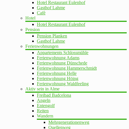
Hotel Restaurant Eulenhof
Gasthof Lahme
Cafè
Hotel
Hotel Restaurant Eulenhof
Pension
Pension Planken
Gasthof Lahme
Ferienwohnungen
Appartements Schlossmühle
Ferienwohnung Adams
Ferienwohnung Dünschede
Ferienwohnung Hammerschmidt
Ferienwohnung Helle
Ferienwohnung Höing
Ferienwohnung Waldfeeling
Aktiv sein in Alme
Freibad Badcelona
Angeln
Entengolf
Reiten
Wandern
Mehrgenerationenweg
Quellenweg