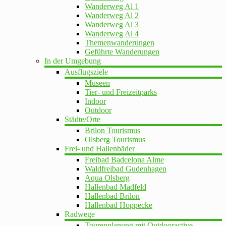
Wanderweg Al 1
Wanderweg Al 2
Wanderweg Al 3
Wanderweg Al 4
Themenwanderungen
Geführte Wanderungen
In der Umgebung
Ausflugsziele
Museen
Tier- und Freizeitparks
Indoor
Outdoor
Städte/Orte
Brilon Tourismus
Olsberg Tourismus
Frei- und Hallenbäder
Freibad Badcelona Alme
Waldfreibad Gudenhagen
Aqua Olsberg
Hallenbad Madfeld
Hallenbad Brilon
Hallenbad Hoppecke
Radwege
Tourenplanung mit Outdooractive