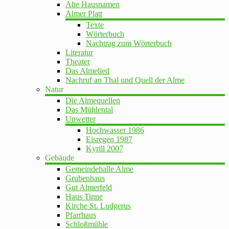
Alte Hausnamen
Almer Platt
Texte
Wörterbuch
Nachtrag zum Wörterbuch
Literatur
Theater
Das Almelied
Nachruf an Thal und Quell der Alme
Natur
Die Almequellen
Das Mühlental
Unwetter
Hochwasser 1986
Eisregen 1987
Kyrill 2007
Gebäude
Gemeindehalle Alme
Grubenhaus
Gut Almerfeld
Haus Tinne
Kirche St. Ludgerus
Pfarrhaus
Schloßmühle