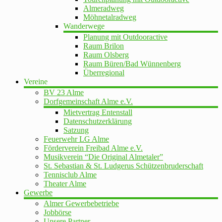
Almeradweg
Möhnetalradweg
Wanderwege
Planung mit Outdooractive
Raum Brilon
Raum Olsberg
Raum Büren/Bad Wünnenberg
Überregional
Vereine
BV 23 Alme
Dorfgemeinschaft Alme e.V.
Mietvertrag Entenstall
Datenschutzerklärung
Satzung
Feuerwehr LG Alme
Förderverein Freibad Alme e.V.
Musikverein “Die Original Almetaler”
St. Sebastian & St. Ludgerus Schützenbruderschaft
Tennisclub Alme
Theater Alme
Gewerbe
Almer Gewerbebetriebe
Jobbörse
Unsere Partner