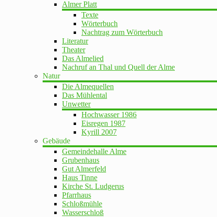
Almer Platt
Texte
Wörterbuch
Nachtrag zum Wörterbuch
Literatur
Theater
Das Almelied
Nachruf an Thal und Quell der Alme
Natur
Die Almequellen
Das Mühlental
Unwetter
Hochwasser 1986
Eisregen 1987
Kyrill 2007
Gebäude
Gemeindehalle Alme
Grubenhaus
Gut Almerfeld
Haus Tinne
Kirche St. Ludgerus
Pfarrhaus
Schloßmühle
Wasserschloß