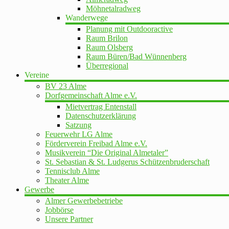
Möhnetalradweg
Wanderwege
Planung mit Outdooractive
Raum Brilon
Raum Olsberg
Raum Büren/Bad Wünnenberg
Überregional
Vereine
BV 23 Alme
Dorfgemeinschaft Alme e.V.
Mietvertrag Entenstall
Datenschutzerklärung
Satzung
Feuerwehr LG Alme
Förderverein Freibad Alme e.V.
Musikverein “Die Original Almetaler”
St. Sebastian & St. Ludgerus Schützenbruderschaft
Tennisclub Alme
Theater Alme
Gewerbe
Almer Gewerbebetriebe
Jobbörse
Unsere Partner