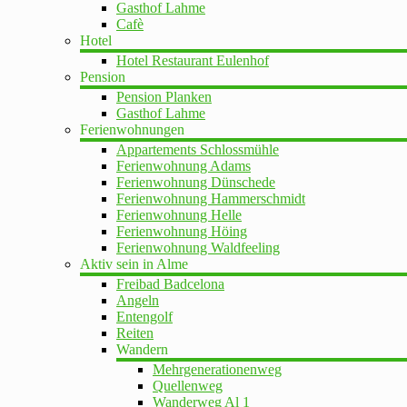
Gasthof Lahme
Cafè
Hotel
Hotel Restaurant Eulenhof
Pension
Pension Planken
Gasthof Lahme
Ferienwohnungen
Appartements Schlossmühle
Ferienwohnung Adams
Ferienwohnung Dünschede
Ferienwohnung Hammerschmidt
Ferienwohnung Helle
Ferienwohnung Höing
Ferienwohnung Waldfeeling
Aktiv sein in Alme
Freibad Badcelona
Angeln
Entengolf
Reiten
Wandern
Mehrgenerationenweg
Quellenweg
Wanderweg Al 1