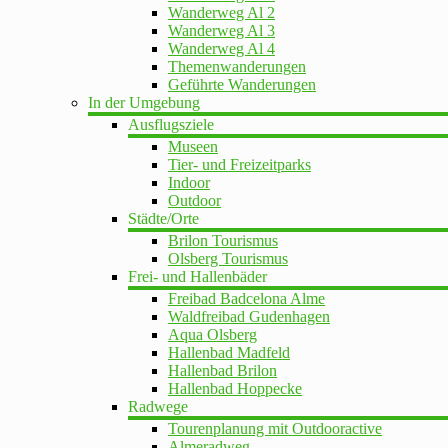
Wanderweg Al 2
Wanderweg Al 3
Wanderweg Al 4
Themenwanderungen
Geführte Wanderungen
In der Umgebung
Ausflugsziele
Museen
Tier- und Freizeitparks
Indoor
Outdoor
Städte/Orte
Brilon Tourismus
Olsberg Tourismus
Frei- und Hallenbäder
Freibad Badcelona Alme
Waldfreibad Gudenhagen
Aqua Olsberg
Hallenbad Madfeld
Hallenbad Brilon
Hallenbad Hoppecke
Radwege
Tourenplanung mit Outdooractive
Almeradweg