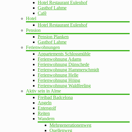
Hotel Restaurant Eulenhof
Gasthof Lahme
Cafè
Hotel
Hotel Restaurant Eulenhof
Pension
Pension Planken
Gasthof Lahme
Ferienwohnungen
Appartements Schlossmühle
Ferienwohnung Adams
Ferienwohnung Dünschede
Ferienwohnung Hammerschmidt
Ferienwohnung Helle
Ferienwohnung Höing
Ferienwohnung Waldfeeling
Aktiv sein in Alme
Freibad Badcelona
Angeln
Entengolf
Reiten
Wandern
Mehrgenerationenweg
Quellenweg