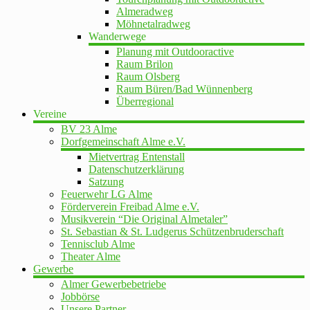
Almeradweg
Möhnetalradweg
Wanderwege
Planung mit Outdooractive
Raum Brilon
Raum Olsberg
Raum Büren/Bad Wünnenberg
Überregional
Vereine
BV 23 Alme
Dorfgemeinschaft Alme e.V.
Mietvertrag Entenstall
Datenschutzerklärung
Satzung
Feuerwehr LG Alme
Förderverein Freibad Alme e.V.
Musikverein “Die Original Almetaler”
St. Sebastian & St. Ludgerus Schützenbruderschaft
Tennisclub Alme
Theater Alme
Gewerbe
Almer Gewerbebetriebe
Jobbörse
Unsere Partner