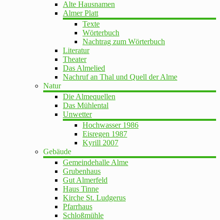
Alte Hausnamen
Almer Platt
Texte
Wörterbuch
Nachtrag zum Wörterbuch
Literatur
Theater
Das Almelied
Nachruf an Thal und Quell der Alme
Natur
Die Almequellen
Das Mühlental
Unwetter
Hochwasser 1986
Eisregen 1987
Kyrill 2007
Gebäude
Gemeindehalle Alme
Grubenhaus
Gut Almerfeld
Haus Tinne
Kirche St. Ludgerus
Pfarrhaus
Schloßmühle