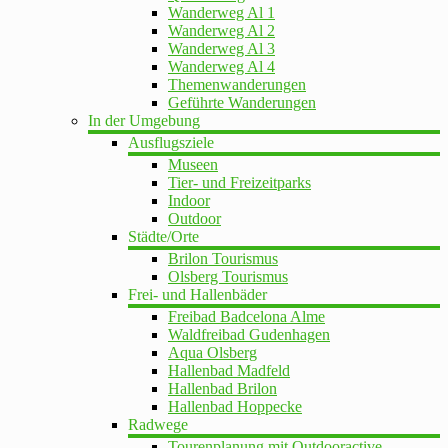
Wanderweg Al 1
Wanderweg Al 2
Wanderweg Al 3
Wanderweg Al 4
Themenwanderungen
Geführte Wanderungen
In der Umgebung
Ausflugsziele
Museen
Tier- und Freizeitparks
Indoor
Outdoor
Städte/Orte
Brilon Tourismus
Olsberg Tourismus
Frei- und Hallenbäder
Freibad Badcelona Alme
Waldfreibad Gudenhagen
Aqua Olsberg
Hallenbad Madfeld
Hallenbad Brilon
Hallenbad Hoppecke
Radwege
Tourenplanung mit Outdooractive