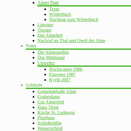
Almer Platt
Texte
Wörterbuch
Nachtrag zum Wörterbuch
Literatur
Theater
Das Almelied
Nachruf an Thal und Quell der Alme
Natur
Die Almequellen
Das Mühlental
Unwetter
Hochwasser 1986
Eisregen 1987
Kyrill 2007
Gebäude
Gemeindehalle Alme
Grubenhaus
Gut Almerfeld
Haus Tinne
Kirche St. Ludgerus
Pfarrhaus
Schloßmühle
Wasserschloß