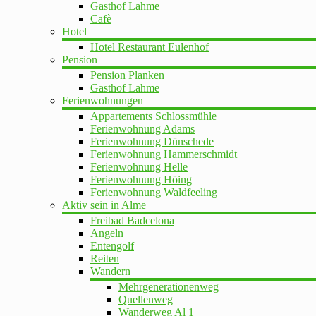
Gasthof Lahme
Cafè
Hotel
Hotel Restaurant Eulenhof
Pension
Pension Planken
Gasthof Lahme
Ferienwohnungen
Appartements Schlossmühle
Ferienwohnung Adams
Ferienwohnung Dünschede
Ferienwohnung Hammerschmidt
Ferienwohnung Helle
Ferienwohnung Höing
Ferienwohnung Waldfeeling
Aktiv sein in Alme
Freibad Badcelona
Angeln
Entengolf
Reiten
Wandern
Mehrgenerationenweg
Quellenweg
Wanderweg Al 1