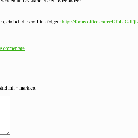
 werden und es wartet die ein oder andere
n, einfach diesem Link folgen:
https://forms.office.com/r/ETaUtGdFjL
 Kommentare
sind mit
*
markiert