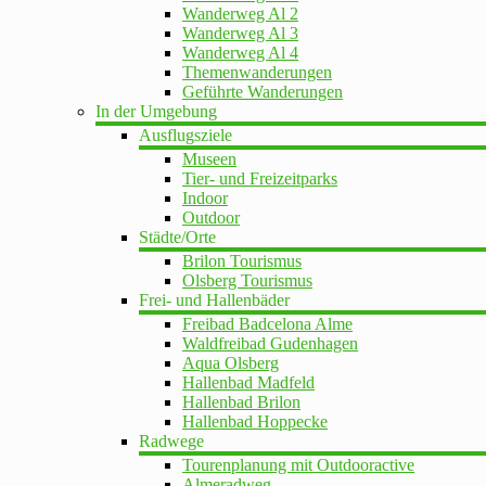
Wanderweg Al 2
Wanderweg Al 3
Wanderweg Al 4
Themenwanderungen
Geführte Wanderungen
In der Umgebung
Ausflugsziele
Museen
Tier- und Freizeitparks
Indoor
Outdoor
Städte/Orte
Brilon Tourismus
Olsberg Tourismus
Frei- und Hallenbäder
Freibad Badcelona Alme
Waldfreibad Gudenhagen
Aqua Olsberg
Hallenbad Madfeld
Hallenbad Brilon
Hallenbad Hoppecke
Radwege
Tourenplanung mit Outdooractive
Almeradweg