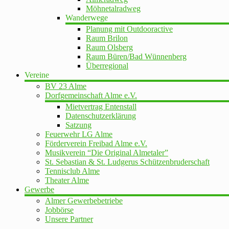
Möhnetalradweg
Wanderwege
Planung mit Outdooractive
Raum Brilon
Raum Olsberg
Raum Büren/Bad Wünnenberg
Überregional
Vereine
BV 23 Alme
Dorfgemeinschaft Alme e.V.
Mietvertrag Entenstall
Datenschutzerklärung
Satzung
Feuerwehr LG Alme
Förderverein Freibad Alme e.V.
Musikverein “Die Original Almetaler”
St. Sebastian & St. Ludgerus Schützenbruderschaft
Tennisclub Alme
Theater Alme
Gewerbe
Almer Gewerbebetriebe
Jobbörse
Unsere Partner