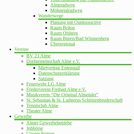
Almeradweg
Möhnetalradweg
Wanderwege
Planung mit Outdooractive
Raum Brilon
Raum Olsberg
Raum Büren/Bad Wünnenberg
Überregional
Vereine
BV 23 Alme
Dorfgemeinschaft Alme e.V.
Mietvertrag Entenstall
Datenschutzerklärung
Satzung
Feuerwehr LG Alme
Förderverein Freibad Alme e.V.
Musikverein “Die Original Almetaler”
St. Sebastian & St. Ludgerus Schützenbruderschaft
Tennisclub Alme
Theater Alme
Gewerbe
Almer Gewerbebetriebe
Jobbörse
Unsere Partner