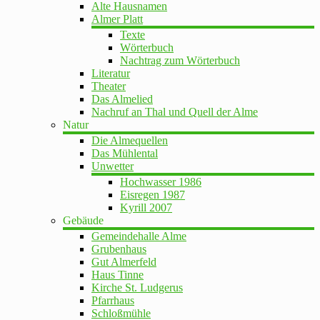
Alte Hausnamen
Almer Platt
Texte
Wörterbuch
Nachtrag zum Wörterbuch
Literatur
Theater
Das Almelied
Nachruf an Thal und Quell der Alme
Natur
Die Almequellen
Das Mühlental
Unwetter
Hochwasser 1986
Eisregen 1987
Kyrill 2007
Gebäude
Gemeindehalle Alme
Grubenhaus
Gut Almerfeld
Haus Tinne
Kirche St. Ludgerus
Pfarrhaus
Schloßmühle