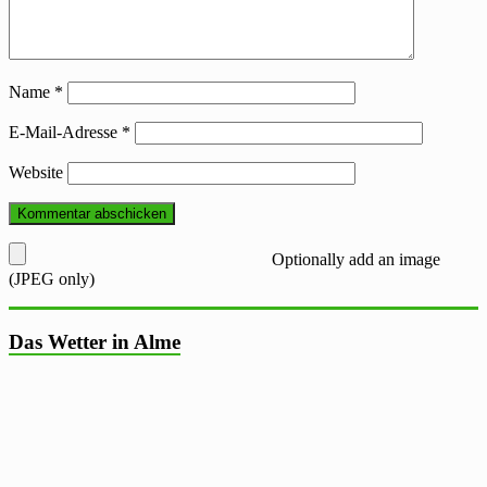
Name
*
E-Mail-Adresse
*
Website
Optionally add an image
(JPEG only)
Das Wetter in Alme