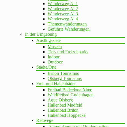
Wanderweg Al 1
Wanderweg Al 2
Wanderweg Al 3
Wanderweg Al 4
Themenwanderungen
Geführte Wanderungen
In der Umgebung
Ausflugsziele
Museen
Tier- und Freizeitparks
Indoor
Outdoor
Städte/Orte
Brilon Tourismus
Olsberg Tourismus
Frei- und Hallenbäder
Freibad Badcelona Alme
Waldfreibad Gudenhagen
Aqua Olsberg
Hallenbad Madfeld
Hallenbad Brilon
Hallenbad Hoppecke
Radwege
Tourenplanung mit Outdooractive