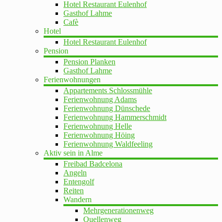
Hotel Restaurant Eulenhof
Gasthof Lahme
Cafè
Hotel
Hotel Restaurant Eulenhof
Pension
Pension Planken
Gasthof Lahme
Ferienwohnungen
Appartements Schlossmühle
Ferienwohnung Adams
Ferienwohnung Dünschede
Ferienwohnung Hammerschmidt
Ferienwohnung Helle
Ferienwohnung Höing
Ferienwohnung Waldfeeling
Aktiv sein in Alme
Freibad Badcelona
Angeln
Entengolf
Reiten
Wandern
Mehrgenerationenweg
Quellenweg