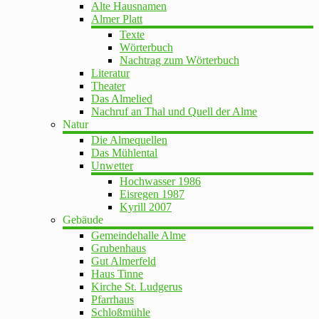
Alte Hausnamen
Almer Platt
Texte
Wörterbuch
Nachtrag zum Wörterbuch
Literatur
Theater
Das Almelied
Nachruf an Thal und Quell der Alme
Natur
Die Almequellen
Das Mühlental
Unwetter
Hochwasser 1986
Eisregen 1987
Kyrill 2007
Gebäude
Gemeindehalle Alme
Grubenhaus
Gut Almerfeld
Haus Tinne
Kirche St. Ludgerus
Pfarrhaus
Schloßmühle