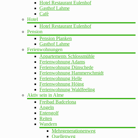
Hotel Restaurant Eulenhof
Gasthof Lahme
Cafè
Hotel
Hotel Restaurant Eulenhof
Pension
Pension Planken
Gasthof Lahme
Ferienwohnungen
Appartements Schlossmühle
Ferienwohnung Adams
Ferienwohnung Dünschede
Ferienwohnung Hammerschmidt
Ferienwohnung Helle
Ferienwohnung Höing
Ferienwohnung Waldfeeling
Aktiv sein in Alme
Freibad Badcelona
Angeln
Entengolf
Reiten
Wandern
Mehrgenerationenweg
Quellenweg