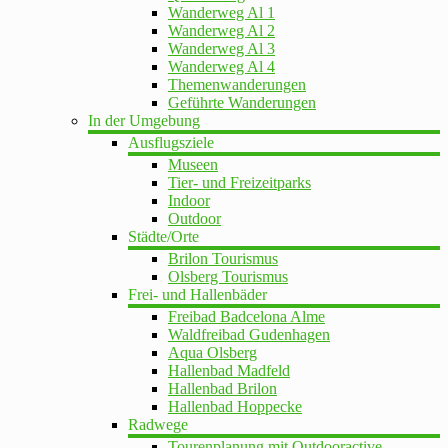
Wanderweg Al 1
Wanderweg Al 2
Wanderweg Al 3
Wanderweg Al 4
Themenwanderungen
Geführte Wanderungen
In der Umgebung
Ausflugsziele
Museen
Tier- und Freizeitparks
Indoor
Outdoor
Städte/Orte
Brilon Tourismus
Olsberg Tourismus
Frei- und Hallenbäder
Freibad Badcelona Alme
Waldfreibad Gudenhagen
Aqua Olsberg
Hallenbad Madfeld
Hallenbad Brilon
Hallenbad Hoppecke
Radwege
Tourenplanung mit Outdooractive