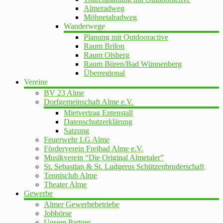
Almeradweg
Möhnetalradweg
Wanderwege
Planung mit Outdooractive
Raum Brilon
Raum Olsberg
Raum Büren/Bad Wünnenberg
Überregional
Vereine
BV 23 Alme
Dorfgemeinschaft Alme e.V.
Mietvertrag Entenstall
Datenschutzerklärung
Satzung
Feuerwehr LG Alme
Förderverein Freibad Alme e.V.
Musikverein “Die Original Almetaler”
St. Sebastian & St. Ludgerus Schützenbruderschaft
Tennisclub Alme
Theater Alme
Gewerbe
Almer Gewerbebetriebe
Jobbörse
Unsere Partner