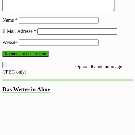
Name
*
E-Mail-Adresse
*
Website
Optionally add an image
(JPEG only)
Das Wetter in Alme