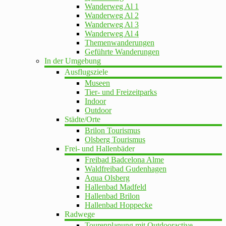
Wanderweg Al 1
Wanderweg Al 2
Wanderweg Al 3
Wanderweg Al 4
Themenwanderungen
Geführte Wanderungen
In der Umgebung
Ausflugsziele
Museen
Tier- und Freizeitparks
Indoor
Outdoor
Städte/Orte
Brilon Tourismus
Olsberg Tourismus
Frei- und Hallenbäder
Freibad Badcelona Alme
Waldfreibad Gudenhagen
Aqua Olsberg
Hallenbad Madfeld
Hallenbad Brilon
Hallenbad Hoppecke
Radwege
Tourenplanung mit Outdooractive