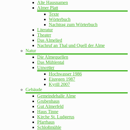
Alte Hausnamen
Almer Platt
Texte
Wörterbuch
Nachtrag zum Wörterbuch
Literatur
Theater
Das Almelied
Nachruf an Thal und Quell der Alme
Natur
Die Almequellen
Das Mühlental
Unwetter
Hochwasser 1986
Eisregen 1987
Kyrill 2007
Gebäude
Gemeindehalle Alme
Grubenhaus
Gut Almerfeld
Haus Tinne
Kirche St. Ludgerus
Pfarrhaus
Schloßmühle