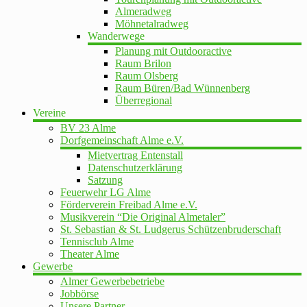
Almeradweg
Möhnetalradweg
Wanderwege
Planung mit Outdooractive
Raum Brilon
Raum Olsberg
Raum Büren/Bad Wünnenberg
Überregional
Vereine
BV 23 Alme
Dorfgemeinschaft Alme e.V.
Mietvertrag Entenstall
Datenschutzerklärung
Satzung
Feuerwehr LG Alme
Förderverein Freibad Alme e.V.
Musikverein “Die Original Almetaler”
St. Sebastian & St. Ludgerus Schützenbruderschaft
Tennisclub Alme
Theater Alme
Gewerbe
Almer Gewerbebetriebe
Jobbörse
Unsere Partner