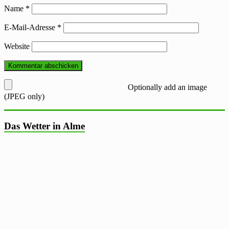
Name
*
E-Mail-Adresse
*
Website
Optionally add an image
(JPEG only)
Das Wetter in Alme