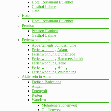
Hotel Restaurant Eulenhof
Gasthof Lahme
Cafè
Hotel
Hotel Restaurant Eulenhof
Pension
Pension Planken
Gasthof Lahme
Ferienwohnungen
Appartements Schlossmühle
Ferienwohnung Adams
Ferienwohnung Dünschede
Ferienwohnung Hammerschmidt
Ferienwohnung Helle
Ferienwohnung Höing
Ferienwohnung Waldfeeling
Aktiv sein in Alme
Freibad Badcelona
Angeln
Entengolf
Reiten
Wandern
Mehrgenerationenweg
Quellenweg