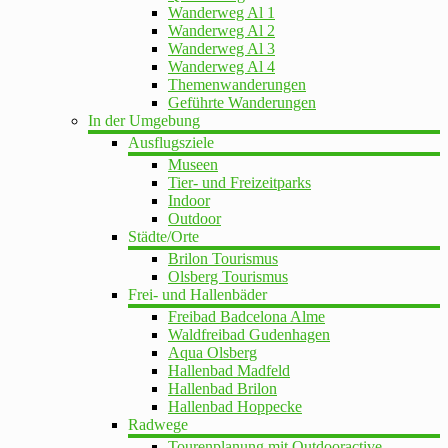
Wanderweg Al 1
Wanderweg Al 2
Wanderweg Al 3
Wanderweg Al 4
Themenwanderungen
Geführte Wanderungen
In der Umgebung
Ausflugsziele
Museen
Tier- und Freizeitparks
Indoor
Outdoor
Städte/Orte
Brilon Tourismus
Olsberg Tourismus
Frei- und Hallenbäder
Freibad Badcelona Alme
Waldfreibad Gudenhagen
Aqua Olsberg
Hallenbad Madfeld
Hallenbad Brilon
Hallenbad Hoppecke
Radwege
Tourenplanung mit Outdooractive