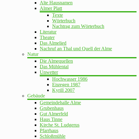
Alte Hausnamen
Almer Platt
Texte
Wörterbuch
Nachtrag zum Wörterbuch
Literatur
Theater
Das Almelied
Nachruf an Thal und Quell der Alme
Natur
Die Almequellen
Das Mühlental
Unwetter
Hochwasser 1986
Eisregen 1987
Kyrill 2007
Gebäude
Gemeindehalle Alme
Grubenhaus
Gut Almerfeld
Haus Tinne
Kirche St. Ludgerus
Pfarrhaus
Schloßmühle