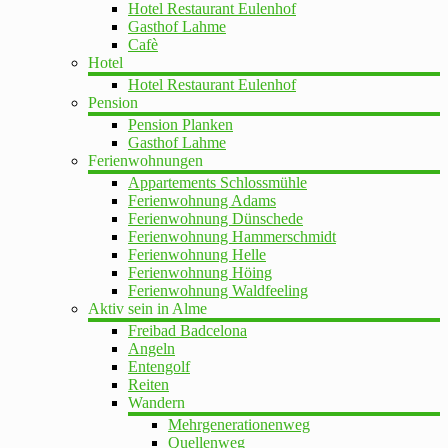
Hotel Restaurant Eulenhof
Gasthof Lahme
Cafè
Hotel
Hotel Restaurant Eulenhof
Pension
Pension Planken
Gasthof Lahme
Ferienwohnungen
Appartements Schlossmühle
Ferienwohnung Adams
Ferienwohnung Dünschede
Ferienwohnung Hammerschmidt
Ferienwohnung Helle
Ferienwohnung Höing
Ferienwohnung Waldfeeling
Aktiv sein in Alme
Freibad Badcelona
Angeln
Entengolf
Reiten
Wandern
Mehrgenerationenweg
Quellenweg