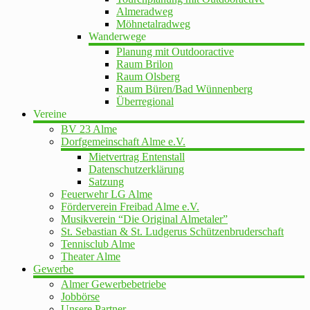
Almeradweg
Möhnetalradweg
Wanderwege
Planung mit Outdooractive
Raum Brilon
Raum Olsberg
Raum Büren/Bad Wünnenberg
Überregional
Vereine
BV 23 Alme
Dorfgemeinschaft Alme e.V.
Mietvertrag Entenstall
Datenschutzerklärung
Satzung
Feuerwehr LG Alme
Förderverein Freibad Alme e.V.
Musikverein “Die Original Almetaler”
St. Sebastian & St. Ludgerus Schützenbruderschaft
Tennisclub Alme
Theater Alme
Gewerbe
Almer Gewerbebetriebe
Jobbörse
Unsere Partner