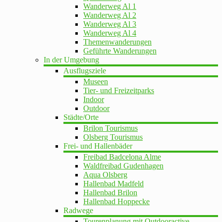
Wanderweg Al 1
Wanderweg Al 2
Wanderweg Al 3
Wanderweg Al 4
Themenwanderungen
Geführte Wanderungen
In der Umgebung
Ausflugsziele
Museen
Tier- und Freizeitparks
Indoor
Outdoor
Städte/Orte
Brilon Tourismus
Olsberg Tourismus
Frei- und Hallenbäder
Freibad Badcelona Alme
Waldfreibad Gudenhagen
Aqua Olsberg
Hallenbad Madfeld
Hallenbad Brilon
Hallenbad Hoppecke
Radwege
Tourenplanung mit Outdooractive