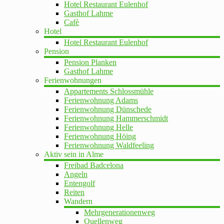
Hotel Restaurant Eulenhof
Gasthof Lahme
Cafè
Hotel
Hotel Restaurant Eulenhof
Pension
Pension Planken
Gasthof Lahme
Ferienwohnungen
Appartements Schlossmühle
Ferienwohnung Adams
Ferienwohnung Dünschede
Ferienwohnung Hammerschmidt
Ferienwohnung Helle
Ferienwohnung Höing
Ferienwohnung Waldfeeling
Aktiv sein in Alme
Freibad Badcelona
Angeln
Entengolf
Reiten
Wandern
Mehrgenerationenweg
Quellenweg