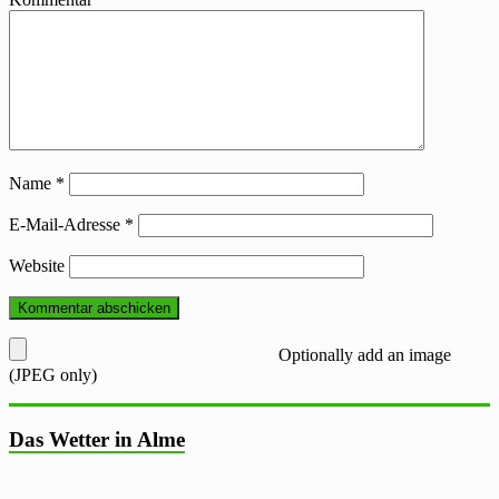
Name
*
E-Mail-Adresse
*
Website
Optionally add an image
(JPEG only)
Das Wetter in Alme