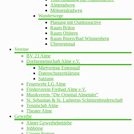
Almeradweg
Möhnetalradweg
Wanderwege
Planung mit Outdooractive
Raum Brilon
Raum Olsberg
Raum Büren/Bad Wünnenberg
Überregional
Vereine
BV 23 Alme
Dorfgemeinschaft Alme e.V.
Mietvertrag Entenstall
Datenschutzerklärung
Satzung
Feuerwehr LG Alme
Förderverein Freibad Alme e.V.
Musikverein “Die Original Almetaler”
St. Sebastian & St. Ludgerus Schützenbruderschaft
Tennisclub Alme
Theater Alme
Gewerbe
Almer Gewerbebetriebe
Jobbörse
Unsere Partner