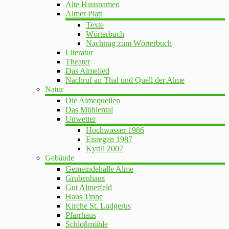
Alte Hausnamen
Almer Platt
Texte
Wörterbuch
Nachtrag zum Wörterbuch
Literatur
Theater
Das Almelied
Nachruf an Thal und Quell der Alme
Natur
Die Almequellen
Das Mühlental
Unwetter
Hochwasser 1986
Eisregen 1987
Kyrill 2007
Gebäude
Gemeindehalle Alme
Grubenhaus
Gut Almerfeld
Haus Tinne
Kirche St. Ludgerus
Pfarrhaus
Schloßmühle